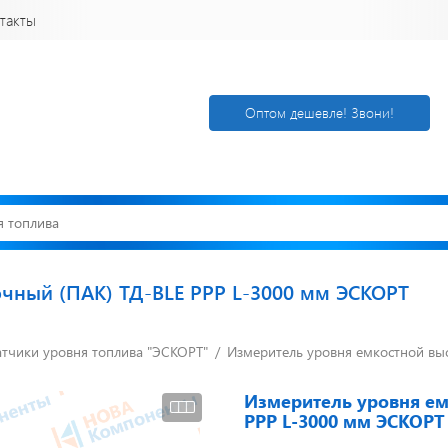
такты
Оптом дешевле! Звони!
чный (ПАК) ТД-BLE PPP L-3000 мм ЭСКОРТ
тчики уровня топлива "ЭСКОРТ"
Открылся новый
Измеритель уровня емкостной вы
Акции. Скидк
склад
Спецпредлож
г. Нижний
Узнать подроб
Измеритель уровня ем
Новгород
PPP L-3000 мм ЭСКОРТ