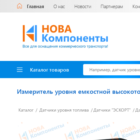
Главная
О нас
Новости
Партнерам
Кон
Каталог товаров
Измеритель уровня емкостной высокото
Каталог
Датчики уровня топлива
Датчики "ЭСКОРТ"
Да
Доставка до двери
за наш счет!
с нами выгодно