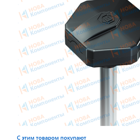
Приборные панели
Тахогра
Распродажа
Элемент
Видеонаблюдение на транспорте
GPS/GS
GPS и ГЛОНАСС трекеры
Автокли
Датчики уровня топлива
Датчики
Блоки СКЗИ (НКМ)
Картрид
этикето
С этим товаром покупают