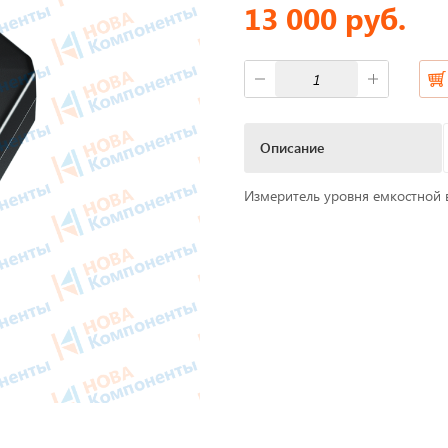
13 000 руб.
фы
Короба для тахографов
ы питания
Переходники, оси датчико
скорости
M Антенны
Описание
Спидометры
мат
Измеритель уровня емкостной 
Бумага для тахографа
 скорости
Картридеры для смарт-кар
жи для принтеров
к
Пломбировочные матери
Весь каталог