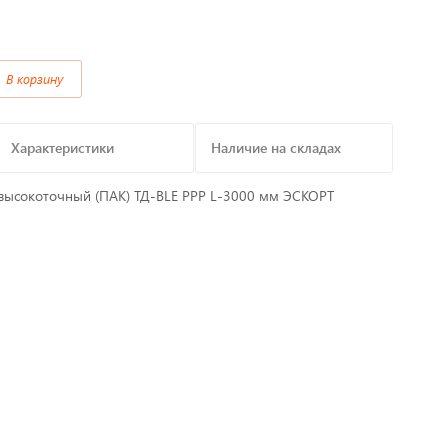
Предохранители/
Преобразователи/ Реле
В корзину
в
Провод,Жгуты
Характеристики
Наличие на складах
Разъемы, контакты
высокоточный (ПАК) ТД-BLE PPP L-3000 мм ЭСКОРТ
Изоляционные материалы,гофра
т
Перчатки / Инструмент / Герметик
алы
Хомуты пластиковые