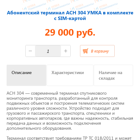
Абонентский терминал АСН 304 УМКА в комплекте
Отвечаем на актуальные
с SIM-картой
вопросы
29 000 руб.
В корзину
Приборные панели
Распродажа
Описание
Характеристики
Наличие на
складах
Видеонаблюдение на транспорте
АСН 304 — современный терминал спутникового
мониторинга транспорта, разработанный для контроля
GPS и ГЛОНАСС трекеры
подвижных объектов и построения телематических систем
различного уровня сложности. Устройство подходит для
грузового и пассажирского транспорта, спецтехники и
Датчики уровня топлива
корпоративных автопарков, где важны надежность, стабильная
передача данных и возможность подключения
дополнительного оборудования.
Блоки СКЗИ (НКМ)
Терминал соответствует требованиям ТР ТС 018/2011 и может