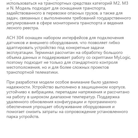
использоваться на транспортных средствах категорий М2, М3
Тахографы
и N. Модель подходит для оснащения транспорта,
задействованного в перевозке опасных грузов, а также для
задач, связанных с выполнением требований государственного
Элементы питания
регулирования в сфере мониторинга транспорта и ведения
лесного реестра.
GPS/GSM Антенны
АСН 304 оснащен набором интерфейсов для подключения
датчиков и внешнего оборудования, что позволяет гибко
адаптировать устройство под конкретные задачи
Автоклимат
эксплуатации. Терминал рассчитан на обработку большого
объема данных и поддерживает работу со скриптами MyLogic,
поэтому подходит не только для стандартного контроля
Датчики скорости
местоположения, но и для более сложных проектов
транспортной телематики.
Картриджи для принтеров этикеток
При разработке модели особое внимание было уделено
надежности. Устройство выполнено в защищенном корпусе,
устойчиво к вибрациям, перепадам напряжения и рассчитано
на работу в широком диапазоне температур. Поддержка
Короба для тахографов
удаленного обновления конфигурации и программного
обеспечения упрощает обслуживание оборудования и
помогает снизить затраты на сопровождение установленного
Переходники, оси датчиков скорости
парка устройств.
Спидометры