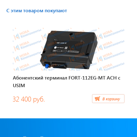
Бумага для тахографа
С этим товаром покупают
Картридеры для смарт-карт
Пломбировочные материалы
Предохранители/ Преобразователи/ Реле
Провод,Жгуты
Абонентский терминал FORT-112EG-MT АСН с
Разъемы, контакты
USIM
Изоляционные материалы,гофра
32 400 руб.
В корзину
Перчатки / Инструмент / Герметик
Хомуты пластиковые