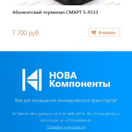
Бумага для тахографа
Абонентский терминал СМАРТ S-4533
Картридеры для смарт-карт
7 700 руб.
Пломбировочные материалы
В корзину
Предохранители/ Преобразователи/ Реле
Провод,Жгуты
Разъемы, контакты
Изоляционные материалы,гофра
Все для оснащения коммерческого транспорта!
Перчатки / Инструмент / Герметик
Оставляя свои данные на этом веб-сайте, Вы соглашаетесь с
Хомуты пластиковые
политикой их использования.
Правовая информация