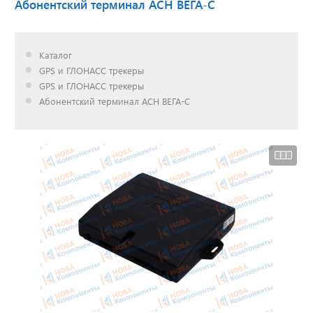
Абонентский терминал АСН ВЕГА-С
Доставка до двери за
Каталог
наш счет!
GPS и ГЛОНАСС трекеры
с нами выгодно
GPS и ГЛОНАСС трекеры
Абонентский терминал АСН ВЕГА-С
Открылся новый
склад
г. Нижний Новгород
Акции. Скидки.
Спецпредложения.
Узнать подробнее...