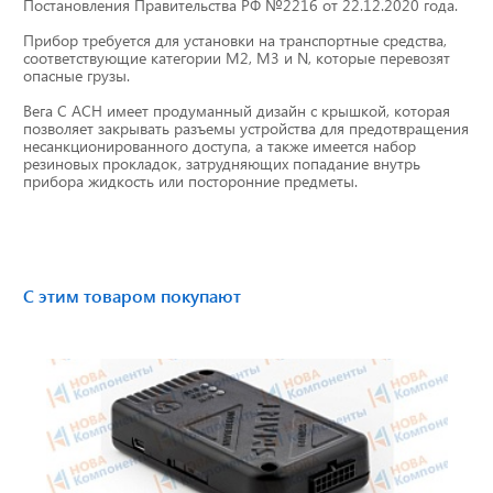
Постановления Правительства РФ №2216 от 22.12.2020 года.
Тахографы
Прибор требуется для установки на транспортные средства,
соответствующие категории M2, M3 и N, которые перевозят
Элементы питания
опасные грузы.
Вега С АСН имеет продуманный дизайн с крышкой, которая
GPS/GSM Антенны
позволяет закрывать разъемы устройства для предотвращения
несанкционированного доступа, а также имеется набор
резиновых прокладок, затрудняющих попадание внутрь
Автоклимат
прибора жидкость или посторонние предметы.
Датчики скорости
Картриджи для принтеров этикеток
С этим товаром покупают
Короба для тахографов
Переходники, оси датчиков скорости
Спидометры