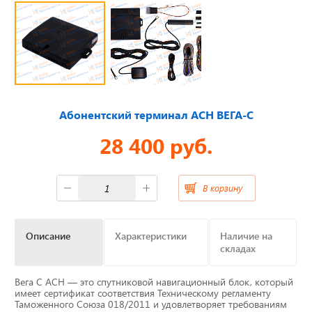
Отвечаем на актуальные
вопросы
Абонентский терминал АСН ВЕГА-С
Приборные панели
28 400 руб.
Распродажа
Видеонаблюдение на транспорте
В корзину
GPS и ГЛОНАСС трекеры
Описание
Характеристики
Наличие на
складах
Датчики уровня топлива
Вега С АСН — это спутниковой навигационный блок, который
Блоки СКЗИ (НКМ)
имеет сертификат соответствия Техническому регламенту
Таможенного Союза 018/2011 и удовлетворяет требованиям