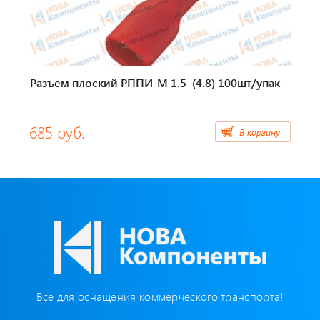
Бумага для тахографа
Картридеры для смарт-карт
Пломбировочные материалы
Разъем плоский РППИ-М 1.5–(4.8) 100шт/упак
Предохранители/ Преобразователи/ Реле
685 руб.
В корзину
Провод,Жгуты
Разъемы, контакты
Изоляционные материалы,гофра
Перчатки / Инструмент / Герметик
Хомуты пластиковые
Все для оснащения коммерческого транспорта!