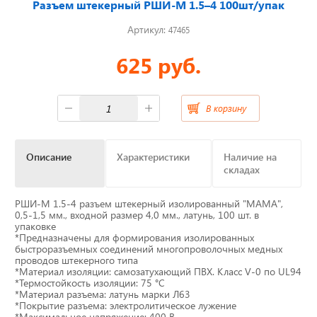
Разъем штекерный РШИ-М 1.5–4 100шт/упак
Артикул:
47465
Отвечаем на актуальные
вопросы
625 руб.
В корзину
Приборные панели
Распродажа
Описание
Характеристики
Наличие на
складах
Видеонаблюдение на транспорте
РШИ-М 1.5-4 разъем штекерный изолированный "МАМА",
0,5-1,5 мм., входной размер 4,0 мм., латунь, 100 шт. в
GPS и ГЛОНАСС трекеры
упаковке
*Предназначены для формирования изолированных
быстроразъемных соединений многопроволочных медных
Датчики уровня топлива
проводов штекерного типа
*Материал изоляции: самозатухающий ПВХ. Класс V-0 по UL94
*Термостойкость изоляции: 75 °C
Блоки СКЗИ (НКМ)
*Материал разъема: латунь марки Л63
*Покрытие разъема: электролитическое лужение
*Максимальное напряжение: 400 В