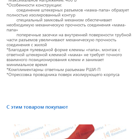
*Особенности конструкции:
Тахографы
соединение штекерных разъемов «мама-папа» образует
полностью изолированный контур
специальный замковый механизм обеспечивает
Элементы питания
необходимую механическую прочность соединения «мама-
папа»
поперечные засечки на внутренней поверхности трубной
GPS/GSM Антенны
части разъемов увеличивают механическую прочность
соединения с жилой
*Благодаря пулевидной форме клеммы «папа», монтаж с
Автоклимат
ответной штекерной клеммой «мама» не требует точного
взаимного позиционирования клемм и занимает
минимальное время
Датчики скорости
*Комплиментарны ответным разъемам РШИ-П
*Опрессовка проводника поверх изолирующего корпуса
Картриджи для принтеров этикеток
Короба для тахографов
С этим товаром покупают
Переходники, оси датчиков скорости
Спидометры