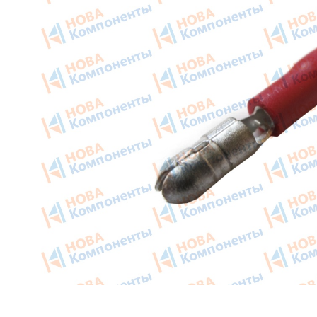
Приборные панели
Тахогра
Распродажа
Элемент
Видеонаблюдение на транспорте
GPS/GS
GPS и ГЛОНАСС трекеры
Автокли
Датчики уровня топлива
Датчики
Блоки СКЗИ (НКМ)
Картрид
этикето