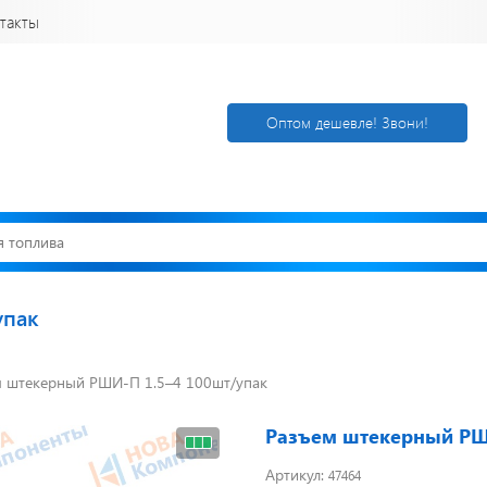
такты
Оптом дешевле! Звони!
упак
м штекерный РШИ-П 1.5–4 100шт/упак
Открылся новый
Акции. Скидк
склад
Спецпредлож
г. Нижний
Узнать подроб
Разъем штекерный РШ
Новгород
Артикул:
47464