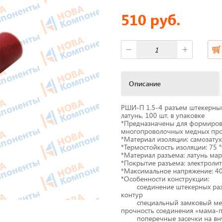
510 руб.
фы
Короба для тахографов
ы питания
Переходники, оси датчико
скорости
M Антенны
Спидометры
Описание
мат
Бумага для тахографа
РШИ-П 1.5-4 разъем штекерный 
латунь, 100 шт. в упаковке
 скорости
*Предназначены для формиров
Картридеры для смарт-кар
многопроволочных медных про
*Материал изоляции: самозату
жи для принтеров
*Термостойкость изоляции: 75 
к
Пломбировочные матери
*Материал разъема: латунь ма
*Покрытие разъема: электроли
*Максимальное напряжение: 4
*Особенности конструкции:
соединение штекерных разъе
Весь каталог
контур
специальный замковый меха
прочность соединения «мама-
поперечные засечки на внутр