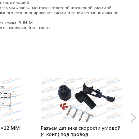
нения с жилой
клеммы «папа», монтаж с ответной штекерной клеммой
аимного позиционирования клемм и занимает минимальное
разъемам РШИ-М
рх изолирующей манжеты
D=12 ММ
Разъем датчика скорости угловой
(4 конт.) под провод