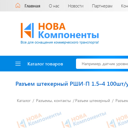
Главная
О нас
Новости
Партнерам
Кон
Каталог товаров
Разъем штекерный РШИ-П 1.5–4 100шт/
Каталог
Разъемы, контакты
Разъем штекерный
Разъе
Доставка до двери
за наш счет!
с нами выгодно