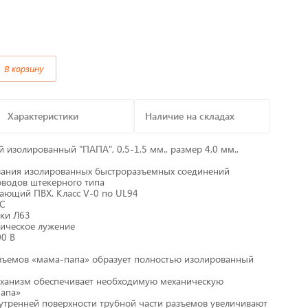
Предохранители/
Преобразователи/ Реле
в
В корзину
Провод,Жгуты
Разъемы, контакты
Характеристики
Наличие на складах
Изоляционные материалы,гофра
изолированный "ПАПА", 0,5-1,5 мм., размер 4,0 мм.,
ания изолированных быстроразъемных соединений
т
Перчатки / Инструмент / Герметик
водов штекерного типа
хающий ПВХ. Класс V-0 по UL94
°C
алы
Хомуты пластиковые
рки Л63
тическое лужение
00 В
мов «мама-папа» образует полностью изолированный
низм обеспечивает необходимую механическую
папа»
енней поверхности трубной части разъемов увеличивают