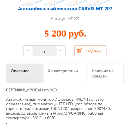
Автомобильный монитор CARVIS MT-207
Отвечаем на актуальные
вопросы
Артикул:
MT-207
5 200 руб.
Приборные панели
В корзину
Распродажа
Описание
Характеристики
Наличие на
складах
Видеонаблюдение на транспорте
СЕРТИФИЦИРОВАН по 969.
GPS и ГЛОНАСС трекеры
Автомобильный монитор 7 дюймов, PAL/NTSC (авто
определение), тип матрицы TFT LED, угол обзора по
Датчики уровня топлива
горизонтали/вертикали 140°/120°, разрешение 800*480,
видеовход авиационный (4pin)/2?RCA/BNC, рабочая
температура -30°С…+60°С.
Блоки СКЗИ (НКМ)
.