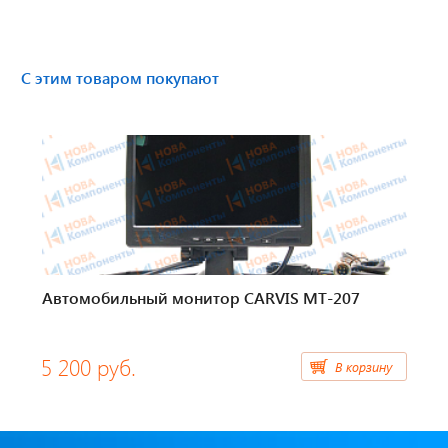
Тахографы
Элементы питания
С этим товаром покупают
GPS/GSM Антенны
Автоклимат
Датчики скорости
Картриджи для принтеров этикеток
Автомобильный монитор CARVIS MT-207
Короба для тахографов
5 200 руб.
Переходники, оси датчиков скорости
В корзину
Спидометры