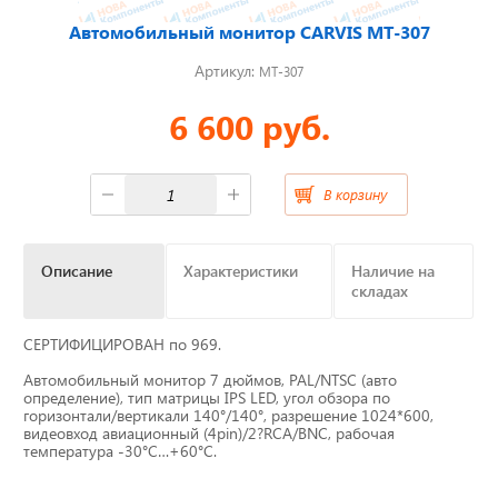
Автомобильный монитор CARVIS MT-307
Отвечаем на актуальные
вопросы
Артикул:
MT-307
6 600 руб.
Приборные панели
В корзину
Распродажа
Описание
Характеристики
Наличие на
складах
Видеонаблюдение на транспорте
СЕРТИФИЦИРОВАН по 969.
GPS и ГЛОНАСС трекеры
Автомобильный монитор 7 дюймов, PAL/NTSC (авто
определение), тип матрицы IPS LED, угол обзора по
Датчики уровня топлива
горизонтали/вертикали 140°/140°, разрешение 1024*600,
видеовход авиационный (4pin)/2?RCA/BNC, рабочая
температура -30°С…+60°С.
Блоки СКЗИ (НКМ)