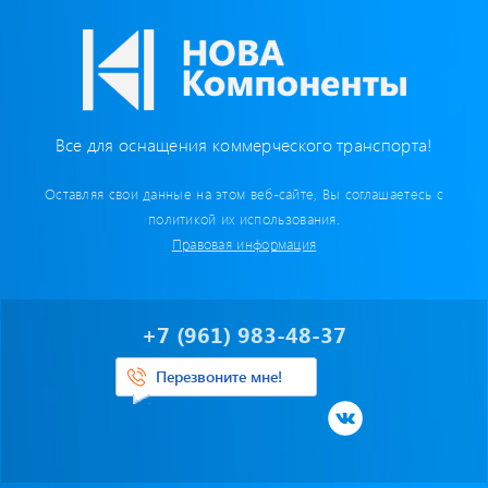
Бумага для тахографа
Картридеры для смарт-карт
Пломбировочные материалы
Все для оснащения коммерческого транспорта!
Предохранители/ Преобразователи/ Реле
Оставляя свои данные на этом веб-сайте, Вы соглашаетесь с
политикой их использования.
Провод,Жгуты
Правовая информация
Разъемы, контакты
+7 (961) 983-48-37
Изоляционные материалы,гофра
Перезвоните мне!
Перчатки / Инструмент / Герметик
Хомуты пластиковые