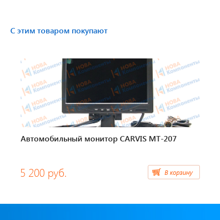
Тахографы
С этим товаром покупают
Элементы питания
GPS/GSM Антенны
Автоклимат
Датчики скорости
Картриджи для принтеров этикеток
Автомобильный монитор CARVIS MT-207
Короба для тахографов
5 200 руб.
В корзину
Переходники, оси датчиков скорости
Спидометры