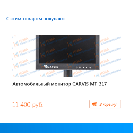
Тахографы
С этим товаром покупают
Элементы питания
GPS/GSM Антенны
Автоклимат
Датчики скорости
Картриджи для принтеров этикеток
Автомобильный монитор CARVIS MT-317
Короба для тахографов
11 400 руб.
В корзину
Переходники, оси датчиков скорости
Спидометры