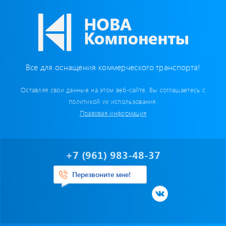
Бумага для тахографа
Картридеры для смарт-карт
Пломбировочные материалы
Все для оснащения коммерческого транспорта!
Предохранители/ Преобразователи/ Реле
Оставляя свои данные на этом веб-сайте, Вы соглашаетесь с
политикой их использования.
Провод,Жгуты
Правовая информация
Разъемы, контакты
+7 (961) 983-48-37
Изоляционные материалы,гофра
Перезвоните мне!
Перчатки / Инструмент / Герметик
Хомуты пластиковые