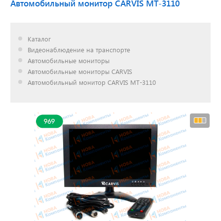
Автомобильный монитор CARVIS MT-3110
Доставка до двери за
Каталог
наш счет!
Видеонаблюдение на транспорте
с нами выгодно
Автомобильные мониторы
Автомобильные мониторы CARVIS
Автомобильный монитор CARVIS MT-3110
Открылся новый
склад
г. Нижний Новгород
Акции. Скидки.
Спецпредложения.
Узнать подробнее...