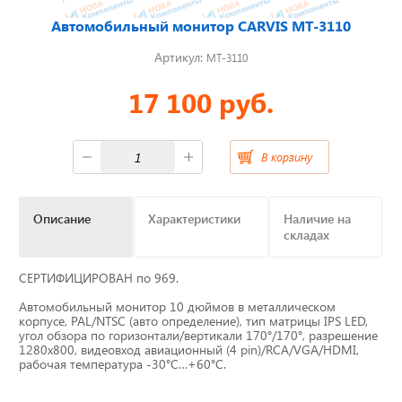
Автомобильный монитор CARVIS MT-3110
Отвечаем на актуальные
вопросы
Артикул:
MT-3110
17 100 руб.
Приборные панели
В корзину
Распродажа
Описание
Характеристики
Наличие на
складах
Видеонаблюдение на транспорте
СЕРТИФИЦИРОВАН по 969.
GPS и ГЛОНАСС трекеры
Автомобильный монитор 10 дюймов в металлическом
корпусе, PAL/NTSC (авто определение), тип матрицы IPS LED,
Датчики уровня топлива
угол обзора по горизонтали/вертикали 170°/170°, разрешение
1280х800, видеовход авиационный (4 pin)/RCA/VGA/HDMI,
рабочая температура -30°С…+60°С.
Блоки СКЗИ (НКМ)