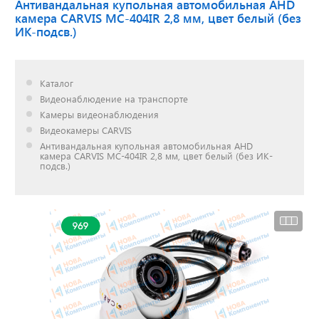
Антивандальная купольная автомобильная AHD
камера CARVIS MC-404IR 2,8 мм, цвет белый (без
ИК-подсв.)
Доставка до двери за
наш счет!
с нами выгодно
Каталог
Видеонаблюдение на транспорте
Камеры видеонаблюдения
Видеокамеры CARVIS
Антивандальная купольная автомобильная AHD
Открылся новый
камера CARVIS MC-404IR 2,8 мм, цвет белый (без ИК-
склад
подсв.)
г. Нижний Новгород
Акции. Скидки.
Спецпредложения.
Узнать подробнее...