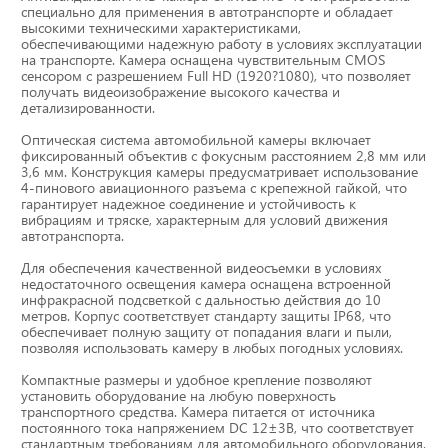
специально для применения в автотранспорте и обладает
Тахографы
высокими техническими характеристиками,
обеспечивающими надежную работу в условиях эксплуатации
на транспорте. Камера оснащена чувствительным CMOS
Элементы питания
сенсором с разрешением Full HD (1920?1080), что позволяет
получать видеоизображение высокого качества и
детализированности.
GPS/GSM Антенны
Оптическая система автомобильной камеры включает
фиксированный объектив с фокусным расстоянием 2,8 мм или
Автоклимат
3,6 мм. Конструкция камеры предусматривает использование
4-пинового авиационного разъема с крепежной гайкой, что
гарантирует надежное соединение и устойчивость к
Датчики скорости
вибрациям и тряске, характерным для условий движения
автотранспорта.
Картриджи для принтеров этикеток
Для обеспечения качественной видеосъемки в условиях
недостаточного освещения камера оснащена встроенной
инфракрасной подсветкой с дальностью действия до 10
метров. Корпус соответствует стандарту защиты IP68, что
Короба для тахографов
обеспечивает полную защиту от попадания влаги и пыли,
позволяя использовать камеру в любых погодных условиях.
Переходники, оси датчиков скорости
Компактные размеры и удобное крепление позволяют
установить оборудование на любую поверхность
транспортного средства. Камера питается от источника
Спидометры
постоянного тока напряжением DC 12±3В, что соответствует
стандартным требованиям для автомобильного оборудования.