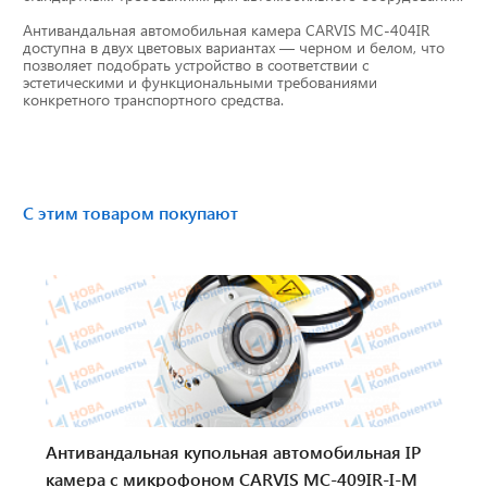
Бумага для тахографа
Антивандальная автомобильная камера CARVIS MC-404IR
доступна в двух цветовых вариантах — черном и белом, что
позволяет подобрать устройство в соответствии с
Картридеры для смарт-карт
эстетическими и функциональными требованиями
конкретного транспортного средства.
Пломбировочные материалы
Предохранители/ Преобразователи/ Реле
С этим товаром покупают
Провод,Жгуты
Разъемы, контакты
Изоляционные материалы,гофра
Перчатки / Инструмент / Герметик
Хомуты пластиковые
Антивандальная купольная автомобильная IP
камера с микрофоном CARVIS MС-409IR-I-M