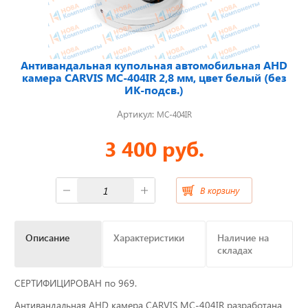
Отвечаем на актуальные
вопросы
Антивандальная купольная автомобильная AHD
камера CARVIS MC-404IR 2,8 мм, цвет белый (без
ИК-подсв.)
Артикул:
MC-404IR
Приборные панели
3 400 руб.
Распродажа
Видеонаблюдение на транспорте
В корзину
GPS и ГЛОНАСС трекеры
Описание
Характеристики
Наличие на
Датчики уровня топлива
складах
Блоки СКЗИ (НКМ)
СЕРТИФИЦИРОВАН по 969.
Антивандальная AHD камера CARVIS MC-404IR разработана