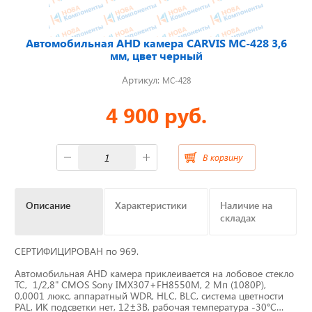
Отвечаем на актуальные
Автомобильная AHD камера CARVIS MC-428 3,6
вопросы
мм, цвет черный
Артикул:
MC-428
4 900 руб.
Приборные панели
Распродажа
В корзину
Видеонаблюдение на транспорте
Описание
Характеристики
Наличие на
складах
GPS и ГЛОНАСС трекеры
СЕРТИФИЦИРОВАН по 969.
Датчики уровня топлива
Автомобильная AHD камера приклеивается на лобовое стекло
ТС, 1/2,8" CMOS Sony IMX307+FH8550M, 2 Мп (1080P),
Блоки СКЗИ (НКМ)
0,0001 люкс, аппаратный WDR, HLC, BLC, система цветности
PAL, ИК подсветки нет, 12±3В, рабочая температура -30°С…