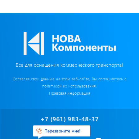
Бумага для тахографа
Картридеры для смарт-карт
Пломбировочные материалы
Предохранители/ Преобразователи/ Реле
Все для оснащения коммерческого транспорта!
Провод,Жгуты
Оставляя свои данные на этом веб-сайте, Вы соглашаетесь с
Разъемы, контакты
политикой их использования.
Правовая информация
Изоляционные материалы,гофра
Перчатки / Инструмент / Герметик
+7 (961) 983-48-37
Хомуты пластиковые
Перезвоните мне!