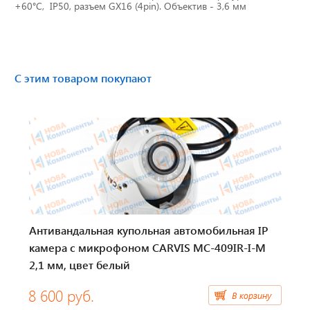
+60°С, IP50, разъем GX16 (4pin). Объектив - 3,6 мм
Тахографы
Элементы питания
С этим товаром покупают
GPS/GSM Антенны
Автоклимат
Датчики скорости
Картриджи для принтеров этикеток
Короба для тахографов
Антивандальная купольная автомобильная IP
камера с микрофоном CARVIS MС-409IR-I-M
Переходники, оси датчиков скорости
2,1 мм, цвет белый
Спидометры
8 600 руб.
В корзину