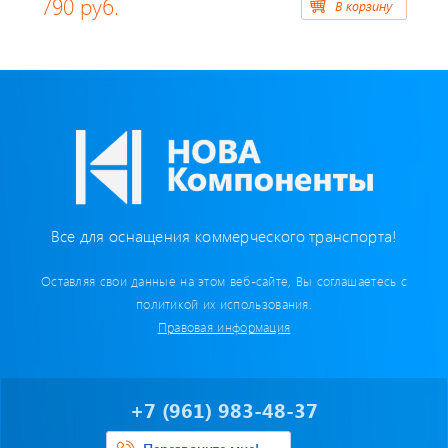
790 руб.
В корзину
Бумага для тахографа
Картридеры для смарт-карт
Пломбировочные материалы
Предохранители/ Преобразователи/ Реле
Провод,Жгуты
Все для оснащения коммерческого транспорта!
Разъемы, контакты
Оставляя свои данные на этом веб-сайте, Вы соглашаетесь с
политикой их использования.
Изоляционные материалы,гофра
Правовая информация
Перчатки / Инструмент / Герметик
+7 (961) 983-48-37
Хомуты пластиковые