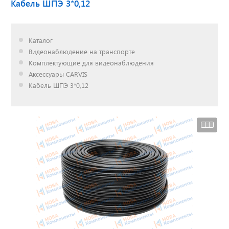
Кабель ШПЭ 3*0,12
Доставка до двери за
Каталог
наш счет!
Видеонаблюдение на транспорте
с нами выгодно
Комплектующие для видеонаблюдения
Аксессуары CARVIS
Кабель ШПЭ 3*0,12
Открылся новый
склад
г. Нижний Новгород
Акции. Скидки.
Спецпредложения.
Узнать подробнее...