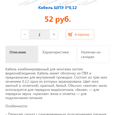
Кабель ШПЭ 3*0,12
Отвечаем на актуальные
вопросы
52 руб.
В корзину
Приборные панели
Описание
Характеристики
Наличие на
Распродажа
складах
Видеонаблюдение на транспорте
Кабель комбинированный для монтажа систем
видеонаблюдения. Кабель имеет оболочку из ПВХ и
предназначен для внутренней проводки. Состоит из трех жил
GPS и ГЛОНАСС трекеры
сечением 0,12 одна их которых экранирована. Цвет жил:
желтый (с оплеткой), красный, белый. Обычно «желтая» жила
используется для передачи видеосигнала, «белая» — для
Датчики уровня топлива
передачи звука, «красная» жила и оплетка — для
подключения питания.
Блоки СКЗИ (НКМ)
Особенности:
- Передает сигнал с одновременным подключением питания