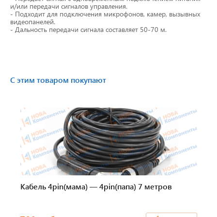
и/или передачи сигналов управления.
Тахографы
- Подходит для подключения микрофонов, камер, вызывных
видеопанелей.
- Дальность передачи сигнала составляет 50-70 м.
Элементы питания
GPS/GSM Антенны
С этим товаром покупают
Автоклимат
Датчики скорости
Картриджи для принтеров этикеток
Короба для тахографов
Переходники, оси датчиков скорости
Кабель 4pin(мама) — 4pin(папа) 7 метров
Спидометры