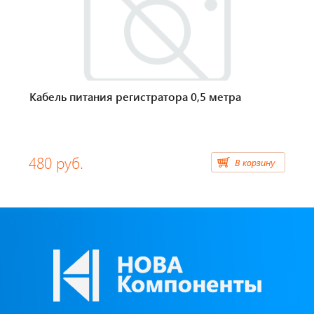
Тахографы
Элементы питания
GPS/GSM Антенны
Кабель питания регистратора 0,5 метра
Автоклимат
Датчики скорости
480 руб.
В корзину
Картриджи для принтеров этикеток
Короба для тахографов
Переходники, оси датчиков скорости
Спидометры