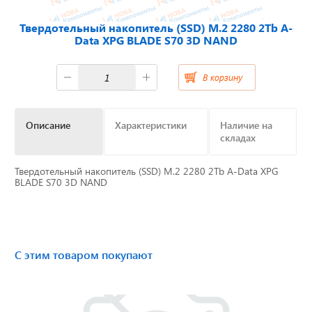
Твердотельный накопитель (SSD) М.2 2280 2Tb A-
Отвечаем на актуальные
Data XPG BLADE S70 3D NAND
вопросы
В корзину
Приборные панели
Описание
Характеристики
Наличие на
складах
Распродажа
Твердотельный накопитель (SSD) М.2 2280 2Tb A-Data XPG
BLADE S70 3D NAND
Видеонаблюдение на транспорте
GPS и ГЛОНАСС трекеры
Датчики уровня топлива
С этим товаром покупают
Блоки СКЗИ (НКМ)