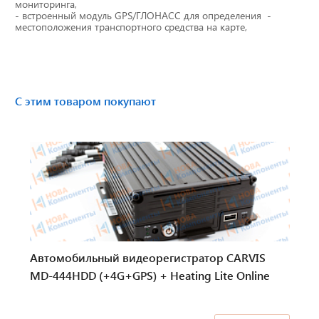
мониторинга,
Бумага для тахографа
- встроенный модуль GPS/ГЛОНАСС для определения -
местоположения транспортного средства на карте,
Картридеры для смарт-карт
Пломбировочные материалы
С этим товаром покупают
Предохранители/ Преобразователи/ Реле
Провод,Жгуты
Разъемы, контакты
Изоляционные материалы,гофра
Автомобильный видеорегистратор CARVIS
Перчатки / Инструмент / Герметик
MD-444HDD (+4G+GPS) + Heating Lite Online
Хомуты пластиковые