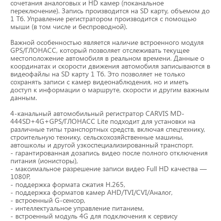
сочетания аналоговых и HD камер (поканальное
Тахографы
переключение). Запись производится на SD карту, объемом до
1 Тб. Управление регистратором производится с помощью
мыши (в том числе и беспроводной).
Элементы питания
Важной особенностью является наличие встроенного модуля
GPS/ГЛОНАСС, который позволяет отслеживать текущее
GPS/GSM Антенны
местоположение автомобиля в реальном времени. Данные о
координатах и скорости движения автомобиля записываются в
видеофайлы на SD карту 1 Тб. Это позволяет не только
Автоклимат
сохранять записи с камер видеонаблюдения, но и иметь
доступ к информации о маршруте, скорости и другим важным
данным.
Датчики скорости
4-канальный автомобильный регистратор CARVIS MD-
444SD+4G+GPS/ГЛОНАСС Lite подходит для установки на
Картриджи для принтеров этикеток
различные типы транспортных средств, включая спецтехнику,
строительную технику, сельскохозяйственные машины,
автошколы и другой узкоспециализированный транспорт.
- гарантированная дозапись видео после полного отключения
Короба для тахографов
питания (ионисторы),
- максимальное разрешение записи видео Full HD качества —
1080P,
Переходники, оси датчиков скорости
- поддержка формата сжатия H.265,
- поддержка форматов камер AHD/TVI/CVI/Аналог,
- встроенный G-сенсор,
Спидометры
- интеллектуальное управление питанием,
- встроенный модуль 4G для подключения к сервису