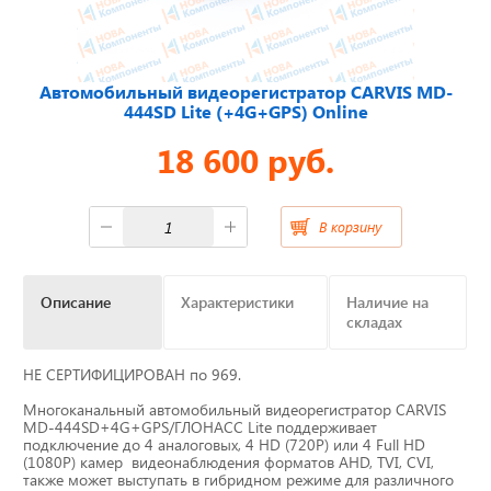
Отвечаем на актуальные
вопросы
Автомобильный видеорегистратор CARVIS MD-
444SD Lite (+4G+GPS) Online
18 600 руб.
Приборные панели
В корзину
Распродажа
Видеонаблюдение на транспорте
Описание
Характеристики
Наличие на
складах
GPS и ГЛОНАСС трекеры
НЕ СЕРТИФИЦИРОВАН по 969.
Датчики уровня топлива
Многоканальный автомобильный видеорегистратор CARVIS
MD-444SD+4G+GPS/ГЛОНАСС Lite поддерживает
подключение до 4 аналоговых, 4 HD (720P) или 4 Full HD
Блоки СКЗИ (НКМ)
(1080P) камер видеонаблюдения форматов AHD, TVI, CVI,
также может выступать в гибридном режиме для различного