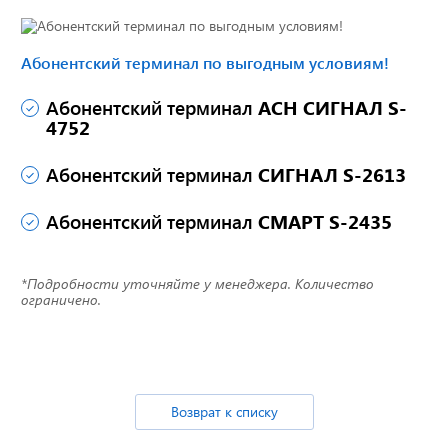
Абонентский терминал по выгодным условиям!
Доставка до двери за
наш счет!
Абонентский терминал
АСН СИГНАЛ S-
с нами выгодно
4752
Абонентский терминал
СИГНАЛ S-2613
Открылся новый
Абонентский терминал
СМАРТ S-2435
склад
г. Нижний Новгород
*Подробности уточняйте у менеджера. Количество
ограничено.
Акции. Скидки.
Спецпредложения.
Узнать подробнее...
Возврат к списку