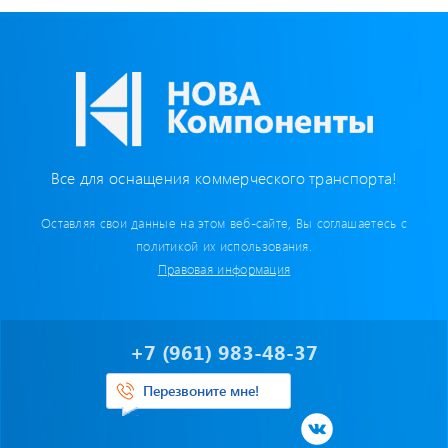
Отвечаем на актуальные
вопросы
Приборные панели
Все для оснащения коммерческого транспорта!
Распродажа
Оставляя свои данные на этом веб-сайте, Вы соглашаетесь с
политикой их использования.
Видеонаблюдение на транспорте
Правовая информация
GPS и ГЛОНАСС трекеры
+7 (961) 983-48-37
Датчики уровня топлива
Перезвоните мне!
Блоки СКЗИ (НКМ)