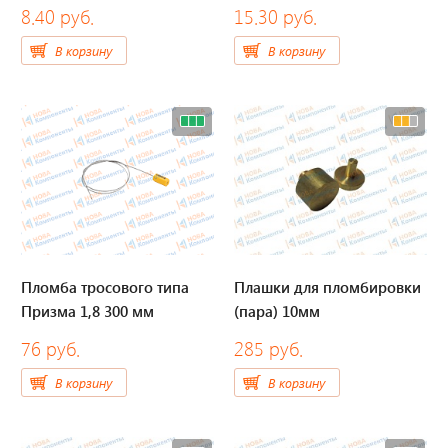
8.40 руб.
15.30 руб.
Тахографы
В корзину
В корзину
Элементы питания
GPS/GSM Антенны
Автоклимат
Датчики скорости
Картриджи для принтеров этикеток
Пломба тросового типа
Плашки для пломбировки
Призма 1,8 300 мм
(пара) 10мм
Короба для тахографов
76 руб.
285 руб.
Переходники, оси датчиков скорости
В корзину
В корзину
Спидометры