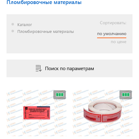
Пломбировочные материалы
Сортировать:
Доставка до двери за
Каталог
наш счет!
Пломбировочные материалы
по умолчанию
с нами выгодно
по цене
Открылся новый
Поиск по параметрам
склад
г. Нижний Новгород
Акции. Скидки.
Спецпредложения.
Узнать подробнее...