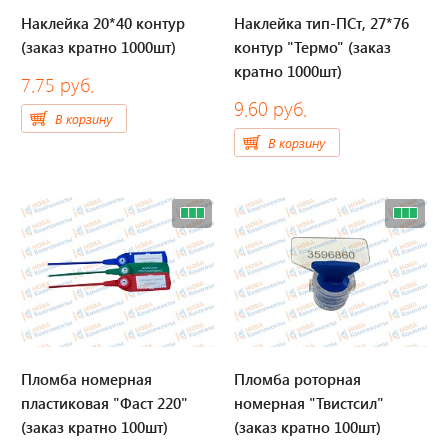
Наклейка 20*40 контур
Наклейка тип-ПСт, 27*76
Отвечаем на актуальные
(заказ кратно 1000шт)
контур "Термо" (заказ
вопросы
кратно 1000шт)
7.75 руб.
9.60 руб.
В корзину
В корзину
Приборные панели
Распродажа
Видеонаблюдение на транспорте
GPS и ГЛОНАСС трекеры
Датчики уровня топлива
Пломба номерная
Пломба роторная
пластиковая "Фаст 220"
номерная "Твистсил"
Блоки СКЗИ (НКМ)
(заказ кратно 100шт)
(заказ кратно 100шт)