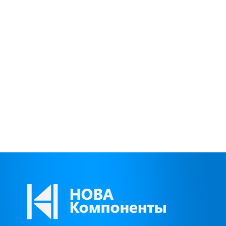
Приборные панели
Тахогра
Распродажа
Элемент
Видеонаблюдение на транспорте
GPS/GS
GPS и ГЛОНАСС трекеры
Автокли
Датчики уровня топлива
Датчики
Блоки СКЗИ (НКМ)
Картрид
этикето