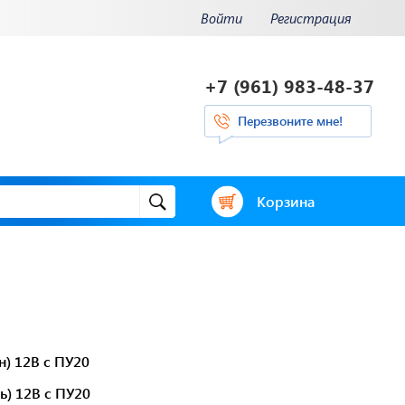
Войти
Регистрация
+7 (961) 983-48-37
Перезвоните мне!
Корзина
и.
Отвечаем на
ения.
актуальные
нее...
вопросы
н) 12В с ПУ20
ь) 12В с ПУ20