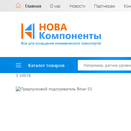
Главная
О нас
Новости
Партнерам
Кон
Каталог товаров
3 10076
Доставка до двери
за наш счет!
с нами выгодно