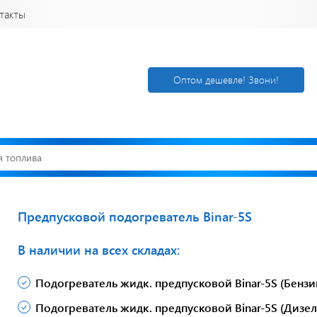
такты
Оптом дешевле! Звони!
Предпусковой подогреватель Binar-5S
В наличии на всех складах:
Открылся новый
Акции. Скидк
склад
Спецпредлож
г. Нижний
Узнать подроб
Подогреватель жидк. предпусковой Binar-5S (Бензи
Новгород
Подогреватель жидк. предпусковой Binar-5S (Дизел