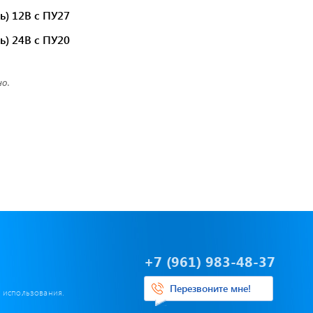
ь) 12В с ПУ27
Предохранители/
ь) 24В с ПУ20
Преобразователи/ Реле
в
Провод,Жгуты
о.
Разъемы, контакты
Изоляционные материалы,гофра
т
Перчатки / Инструмент / Герметик
алы
Хомуты пластиковые
+7 (961) 983-48-37
Перезвоните мне!
х использования.