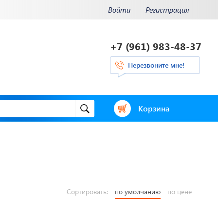
Войти
Регистрация
+7 (961) 983-48-37
Перезвоните мне!
Корзина
и.
Отвечаем на
ения.
актуальные
нее...
вопросы
Сортировать:
по умолчанию
по цене