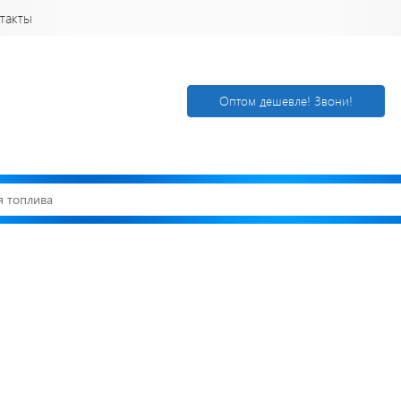
такты
Оптом дешевле! Звони!
Открылся новый
Акции. Скидк
склад
Спецпредлож
г. Нижний
Узнать подроб
Новгород