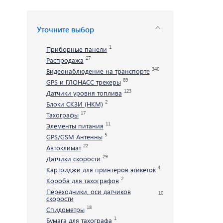
Приборные панели
Тахогра
Уточните выбор
Распродажа
Элемент
1
Приборные панели
27
Распродажа
340
Видеонаблюдение на транспорте
GPS/GS
Видеонаблюдение на транспорте
89
GPS и ГЛОНАСС трекеры
123
Датчики уровня топлива
GPS и ГЛОНАСС трекеры
Автокли
2
Блоки СКЗИ (НКМ)
17
Тахографы
Датчики уровня топлива
Датчики
11
Элементы питания
5
GPS/GSM Антенны
Блоки СКЗИ (НКМ)
Картрид
22
Автоклимат
этикето
29
Датчики скорости
4
Картриджи для принтеров этикеток
2
Короба для тахографов
Переходники, оси датчиков
10
скорости
18
Спидометры
1
Бумага для тахографа