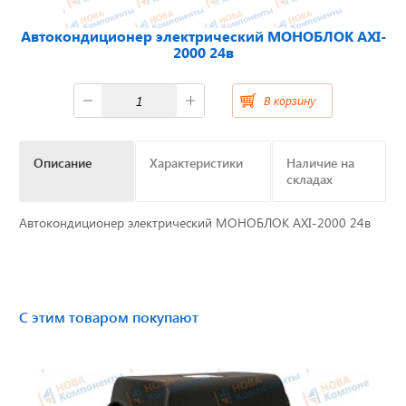
Автокондиционер электрический МОНОБЛОК AXI-
Отвечаем на актуальные
2000 24в
вопросы
В корзину
Приборные панели
Описание
Характеристики
Наличие на
складах
Распродажа
Автокондиционер электрический МОНОБЛОК AXI-2000 24в
Видеонаблюдение на транспорте
GPS и ГЛОНАСС трекеры
С этим товаром покупают
Датчики уровня топлива
Блоки СКЗИ (НКМ)