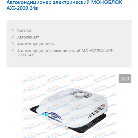
Автокондиционер электрический МОНОБЛОК
AXI-2000 24в
Доставка до двери за
наш счет!
Каталог
с нами выгодно
Автоклимат
Автокондиционеры
Автокондиционер электрический МОНОБЛОК AXI-
2000 24в
Открылся новый
склад
г. Нижний Новгород
Акции. Скидки.
Спецпредложения.
Узнать подробнее...