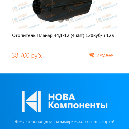
Тахографы
Элементы питания
GPS/GSM Антенны
Отопитель Планар 44Д-12 (4 кВт) 120куб/ч 12в
Автоклимат
38 700 руб.
В корзину
Датчики скорости
Картриджи для принтеров этикеток
Короба для тахографов
Переходники, оси датчиков скорости
Спидометры
Все для оснащения коммерческого транспорта!