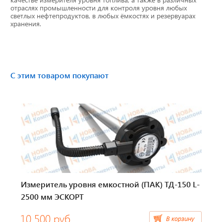
отраслях промышленности для контроля уровня любых
Тахографы
светлых нефтепродуктов, в любых ёмкостях и резервуарах
хранения.
Элементы питания
GPS/GSM Антенны
С этим товаром покупают
Автоклимат
Датчики скорости
Картриджи для принтеров этикеток
Короба для тахографов
Переходники, оси датчиков скорости
Измеритель уровня емкостной (ПАК) ТД-150 L-
2500 мм ЭСКОРТ
Спидометры
10 500 руб.
В корзину