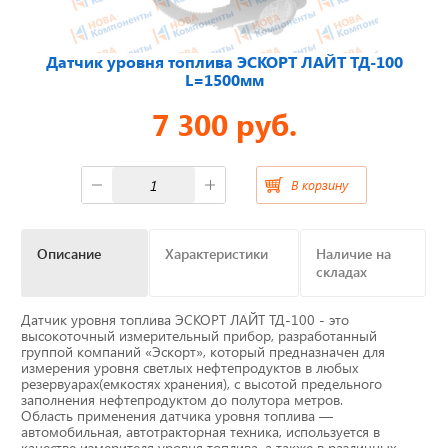
Отвечаем на актуальные
Датчик уровня топлива ЭСКОРТ ЛАЙТ ТД-100
вопросы
L=1500мм
7 300 руб.
Приборные панели
В корзину
Распродажа
Описание
Характеристики
Наличие на
Видеонаблюдение на транспорте
складах
GPS и ГЛОНАСС трекеры
Датчик уровня топлива ЭСКОРТ ЛАЙТ ТД-100 - это
высокоточный измерительный прибор, разработанный
группой компаний «Эскорт», который предназначен для
Датчики уровня топлива
измерения уровня светлых нефтепродуктов в любых
резервуарах(емкостях хранения), с высотой предельного
заполнения нефтепродуктом до полутора метров.
Блоки СКЗИ (НКМ)
Область применения датчика уровня топлива —
автомобильная, автотракторная техника, используется в
качестве измерителя уровня топлива, а также в различных