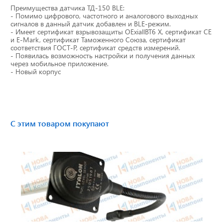
Преимущества датчика ТД-150 BLE:
Тахографы
- Помимо цифрового, частотного и аналогового выходных
сигналов в данный датчик добавлен и BLE-режим.
- Имеет сертификат взрывозащиты OExiallBT6 X, сертификат СЕ
Элементы питания
и E-Mark, сертификат Таможенного Союза, сертификат
соответствия ГОСТ-Р, сертификат средств измерений.
- Появилась возможность настройки и получения данных
GPS/GSM Антенны
через мобильное приложение.
- Новый корпус
Автоклимат
Датчики скорости
С этим товаром покупают
Картриджи для принтеров этикеток
Короба для тахографов
Переходники, оси датчиков скорости
Спидометры