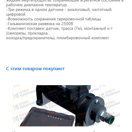
рабочем диапазоне температур.
Тахографы
-Три режима в одном датчике - аналоговый, частотный,
цифровой
-Возможность сохранения тарировочной таблицы
Элементы питания
-Гальваническая развязка на 2500В
-Комплект поставки: датчик, трасса (7м), монтажный к-т
(саморезы, прокладка,
GPS/GSM Антенны
колодка/предохранитель), пломбировочный комплект
Автоклимат
Датчики скорости
С этим товаром покупают
Картриджи для принтеров этикеток
Короба для тахографов
Переходники, оси датчиков скорости
Спидометры