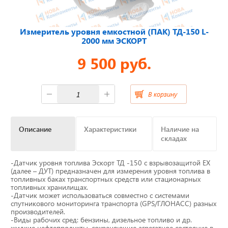
Отвечаем на актуальные
Измеритель уровня емкостной (ПАК) ТД-150 L-
вопросы
2000 мм ЭСКОРТ
9 500 руб.
Приборные панели
В корзину
Распродажа
Описание
Характеристики
Наличие на
Видеонаблюдение на транспорте
складах
GPS и ГЛОНАСС трекеры
-Датчик уровня топлива Эскорт ТД -150 с взрывозащитой ЕХ
(далее – ДУТ) предназначен для измерения уровня топлива в
топливных баках транспортных средств или стационарных
Датчики уровня топлива
топливных хранилищах.
-Датчик может использоваться совместно с системами
спутникового мониторинга транспорта (GPS/ГЛОНАСС) разных
Блоки СКЗИ (НКМ)
производителей.
-Виды рабочих сред: бензины, дизельное топливо и др.
жидкие нефтепродукты, сохраняющие агрегатное состояние в