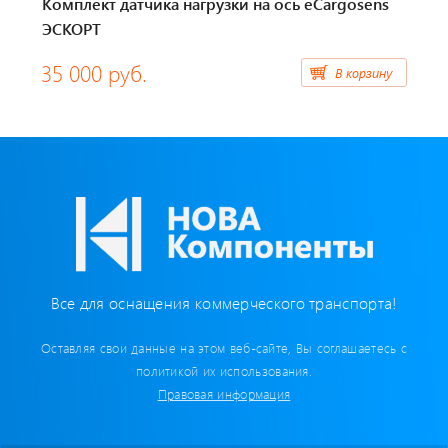
Комплект датчика нагрузки на ось eCargosens
Бумага для тахографа
ЭСКОРТ
Картридеры для смарт-карт
35 000 руб.
В корзину
Пломбировочные материалы
Предохранители/ Преобразователи/ Реле
Провод,Жгуты
Разъемы, контакты
Все для оснащения коммерческого транспорта!
Изоляционные материалы,гофра
Оставляя свои данные на этом веб-сайте, Вы соглашаетесь с
Перчатки / Инструмент / Герметик
политикой их использования.
Правовая информация
Хомуты пластиковые