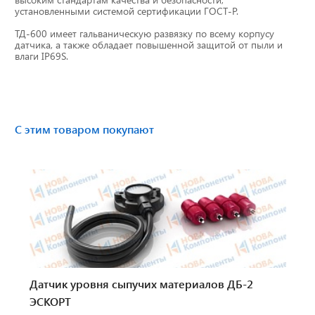
установленными системой сертификации ГОСТ-Р.
Тахографы
ТД-600 имеет гальваническую развязку по всему корпусу
датчика, а также обладает повышенной защитой от пыли и
Элементы питания
влаги IP69S.
GPS/GSM Антенны
Автоклимат
С этим товаром покупают
Датчики скорости
Картриджи для принтеров этикеток
Короба для тахографов
Переходники, оси датчиков скорости
Датчик уровня сыпучих материалов ДБ-2
Спидометры
ЭСКОРТ