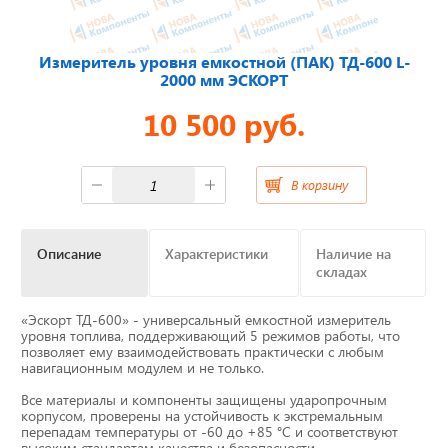
Отвечаем на актуальные
Измеритель уровня емкостной (ПАК) ТД-600 L-
вопросы
2000 мм ЭСКОРТ
10 500 руб.
Приборные панели
В корзину
Распродажа
Описание
Характеристики
Наличие на
Видеонаблюдение на транспорте
складах
GPS и ГЛОНАСС трекеры
«Эскорт ТД-600» - универсальный емкостной измеритель
уровня топлива, поддерживающий 5 режимов работы, что
позволяет ему взаимодействовать практически с любым
Датчики уровня топлива
навигационным модулем и не только.
Все материалы и компоненты защищены ударопрочным
Блоки СКЗИ (НКМ)
корпусом, проверены на устойчивость к экстремальным
перепадам температуры от -60 до +85 °С и соответствуют
высоким стандартам качества и безопасности,