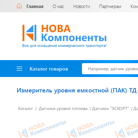
Главная
О нас
Новости
Партнерам
Кон
Каталог товаров
Измеритель уровня емкостной (ПАК) ТД
Каталог
Датчики уровня топлива
Датчики "ЭСКОРТ"
Да
Доставка до двери
за наш счет!
с нами выгодно