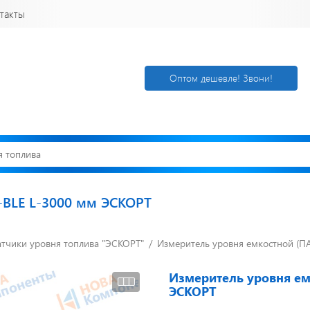
такты
Оптом дешевле! Звони!
-BLE L-3000 мм ЭСКОРТ
тчики уровня топлива "ЭСКОРТ"
Открылся новый
Измеритель уровня емкостной (П
Акции. Скидк
склад
Спецпредлож
г. Нижний
Узнать подроб
Измеритель уровня ем
Новгород
ЭСКОРТ