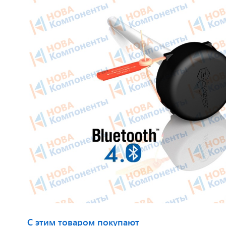
Приборные панели
Тахогра
Распродажа
Элемент
Видеонаблюдение на транспорте
GPS/GS
GPS и ГЛОНАСС трекеры
Автокли
Датчики уровня топлива
Датчики
Блоки СКЗИ (НКМ)
Картрид
этикето
С этим товаром покупают