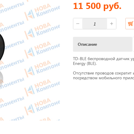
11 500 руб.
фы
Короба для тахографов
ы питания
Переходники, оси датчико
скорости
M Антенны
Описание
Спидометры
мат
TD-BLE беспроводной датчик у
Бумага для тахографа
Energy (BLE).
 скорости
Отсутствие проводов сократит 
Картридеры для смарт-кар
посредством мобильного прил
жи для принтеров
к
Пломбировочные матери
Весь каталог