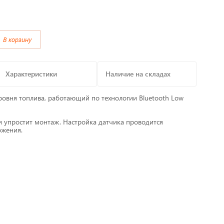
Предохранители/
Преобразователи/ Реле
В корзину
в
Провод,Жгуты
Характеристики
Наличие на складах
Разъемы, контакты
ровня топлива, работающий по технологии Bluetooth Low
Изоляционные материалы,гофра
и упростит монтаж. Настройка датчика проводится
т
Перчатки / Инструмент / Герметик
ожения.
алы
Хомуты пластиковые