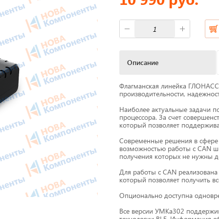
фы
Короба для тахографов
ы питания
Переходники, оси датчико
скорости
Описание
M Антенны
Спидометры
Флагманская линейка ГЛОНАСС
мат
производительности, надежнос
Бумага для тахографа
Наиболее актуальные задачи п
 скорости
процессора. За счет совершенс
Картридеры для смарт-кар
который позволяет поддержива
жи для принтеров
Современные решения в сфере 
к
Пломбировочные матери
возможностью работы с CAN ши
получения которых не нужны д
Для работы с CAN реализована 
который позволяет получить в
Весь каталог
Опционально доступна одновр
Все версии УМКа302 поддержи
технологии BLE. Информация об