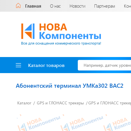
Главная
О нас
Новости
Партнерам
Кон
Каталог товаров
Абонентский терминал УМКа302 BAC2
Каталог
GPS и ГЛОНАСС трекеры
GPS и ГЛОНАСС треке
Доставка до двери
за наш счет!
с нами выгодно