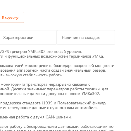
Предохранители/
В корзину
Преобразователи/ Реле
в
Провод,Жгуты
Характеристики
Наличие на складах
Разъемы, контакты
/GPS трекеров УМКа302 это новый уровень
ти и функциональных возможностей терминалов УМКа.
Изоляционные материалы,гофра
ользователей можно решить благодаря возросшей мощности
твования аппаратной части создан значительный резерв,
т
ть высокую стабильность работы.
Перчатки / Инструмент / Герметик
мониторинга транспорта неразрывно связаны с
алы
ной. Десятки значимых параметров работы техники, для
Хомуты пластиковые
ополнительные датчики доступны в новом УМКа302.
поддержка стандарта J1939 и Пользовательский фильтр,
се интересующие данные с нужного вам автомобиля.
еменная работа с двумя CAN-шинами.
вают работу с беспроводными датчиками, работающими по
 уровне топлива и его температуре будет передана с той же