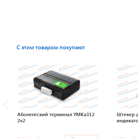
С этим товаром покупают
Абонентский терминал УМКа312
Штекер д
2v2
индикат