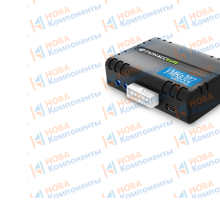
Приборные панели
Тахогра
Распродажа
Элемент
Видеонаблюдение на транспорте
GPS/GS
GPS и ГЛОНАСС трекеры
Автокли
Датчики уровня топлива
Датчики
Блоки СКЗИ (НКМ)
Картрид
этикето