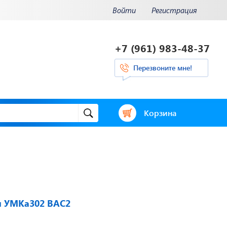
Войти
Регистрация
+7 (961) 983-48-37
Перезвоните мне!
Корзина
и.
Отвечаем на
ения.
актуальные
нее...
вопросы
л УМКа302 BAC2