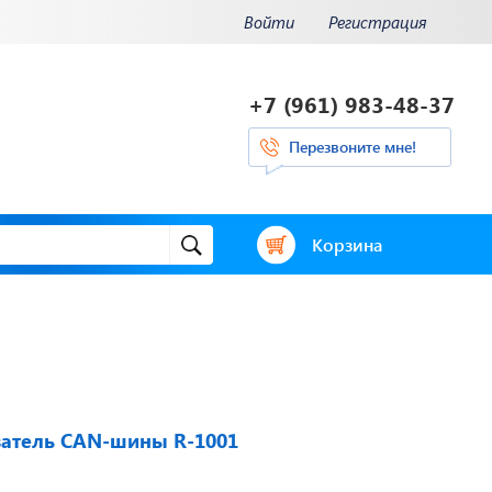
Войти
Регистрация
+7 (961) 983-48-37
Перезвоните мне!
Корзина
и.
Отвечаем на
ения.
актуальные
нее...
вопросы
ватель CAN-шины R-1001