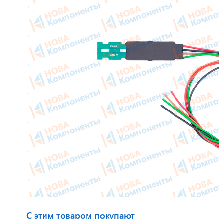
Приборные панели
Тахогра
Распродажа
Элемент
Видеонаблюдение на транспорте
GPS/GS
GPS и ГЛОНАСС трекеры
Автокли
Датчики уровня топлива
Датчики
Блоки СКЗИ (НКМ)
Картрид
этикето
С этим товаром покупают