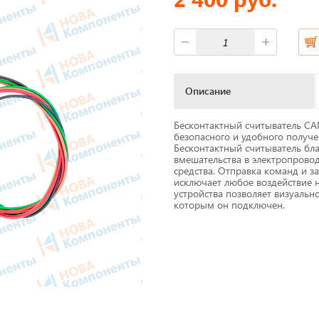
фы
Короба для тахографов
ы питания
Переходники, оси датчико
скорости
Описание
M Антенны
Спидометры
Бесконтактный считыватель CA
мат
безопасного и удобного получ
Бумага для тахографа
Бесконтактный считыватель бла
вмешательства в электропровод
 скорости
средства. Отправка команд и з
Картридеры для смарт-кар
исключает любое воздействие 
устройства позволяет визуальн
жи для принтеров
которым он подключен.
к
Пломбировочные матери
Весь каталог