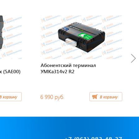
Абонентский терминал
x (5AE00)
УМКа314v2 R2
6 990 руб.
В корзину
В корзину
+7 (961) 983-48-37