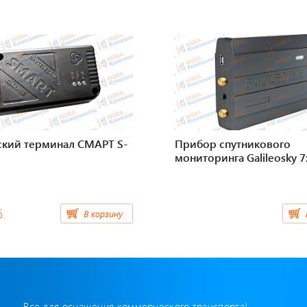
ский терминал СМАРТ S-
Прибор спутникового
мониторинга Galileosky 7
б.
В корзину
Все для оснащения коммерческого транспорта!