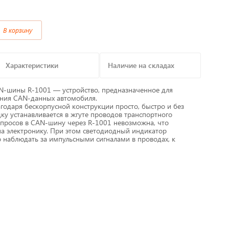
Предохранители/
В корзину
Преобразователи/ Реле
в
Провод,Жгуты
Характеристики
Наличие на складах
Разъемы, контакты
N-шины R-1001 — устройство, предназначенное для
ения CAN-данных автомобиля.
годаря бескорпусной конструкции просто, быстро и без
Изоляционные материалы,гофра
ку устанавливается в жгуте проводов транспортного
апросов в CAN-шину через R-1001 невозможна, что
т
на электронику. При этом светодиодный индикатор
Перчатки / Инструмент / Герметик
о наблюдать за импульсными сигналами в проводах, к
алы
Хомуты пластиковые