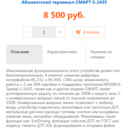
Абонентский терминал СМАРТ S-2435
8 500 руб.
Отвечаем на актуальные
вопросы
В корзину
Приборные панели
Описание
Характеристики
Наличие на
складах
Распродажа
Максимальная функциональность этого устройства делает его
бескомпромиссным. А именно: наличие цифровых
Видеонаблюдение на транспорте
интерфейсов RS-232 и RS-485, CAN-шина, возможность
работы с 2-мя SIM-картами и поддержка протокола MODBUS.
Трекер S-2435, также как и другие модели СМАРТ, имеет
GPS и ГЛОНАСС трекеры
долговременную защиту по питанию до 500В и защиту всех 3-
х универсальных входных линий от скачков напряжения до
350В. Универсальные входные линии позволяют к любому
Датчики уровня топлива
входу устройства подключать аналоговые или частотные ДУТ,
импульсные датчики расхода топлива, кнопки или концевики,
изменяя лишь настройки оборудования. Реализованы такие
Блоки СКЗИ (НКМ)
функции как: EcoDriving, фиксация события ДТП по ГОСТ или
индексу тяжести ДТП ASI, формирование и отправка файла