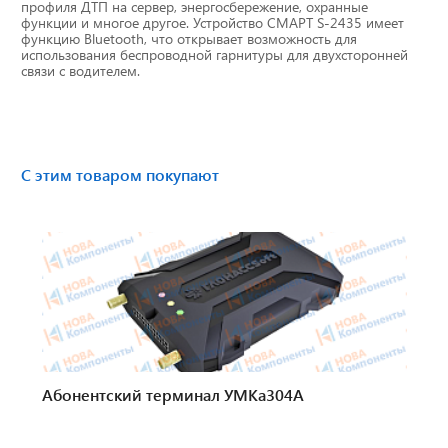
профиля ДТП на сервер, энергосбережение, охранные
Тахографы
функции и многое другое. Устройство СМАРТ S-2435 имеет
функцию Bluetooth, что открывает возможность для
использования беспроводной гарнитуры для двухсторонней
Элементы питания
связи с водителем.
GPS/GSM Антенны
Автоклимат
С этим товаром покупают
Датчики скорости
Картриджи для принтеров этикеток
Короба для тахографов
Переходники, оси датчиков скорости
Абонентский терминал УМКа304А
Спидометры