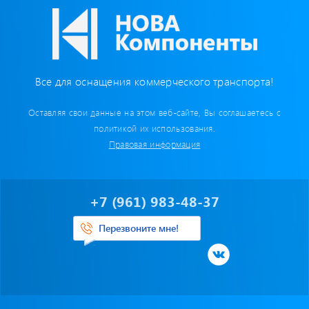
Бумага для тахографа
Картридеры для смарт-карт
Пломбировочные материалы
Все для оснащения коммерческого транспорта!
Оставляя свои данные на этом веб-сайте, Вы соглашаетесь с
Предохранители/ Преобразователи/ Реле
политикой их использования.
Правовая информация
Провод,Жгуты
Разъемы, контакты
+7 (961) 983-48-37
Изоляционные материалы,гофра
Перезвоните мне!
Перчатки / Инструмент / Герметик
Хомуты пластиковые