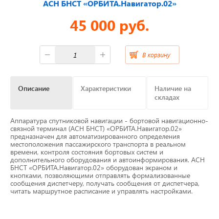
АСН БНСТ «ОРБИТА.Навигатор.02»
45 000 руб.
Отвечаем на актуальные
вопросы
В корзину
Приборные панели
Описание
Характеристики
Наличие на
складах
Распродажа
Аппаратура спутниковой навигации - бортовой навигационно-
связной терминал (АСН БНСТ) «ОРБИТА.Навигатор.02»
Видеонаблюдение на транспорте
предназначен для автоматизированного определения
местоположения пассажирского транспорта в реальном
времени, контроля состояния бортовых систем и
GPS и ГЛОНАСС трекеры
дополнительного оборудования и автоинформирования. АСН
БНСТ «ОРБИТА.Навигатор.02» оборудован экраном и
кнопками, позволяющими отправлять формализованные
Датчики уровня топлива
сообщения диспетчеру, получать сообщения от диспетчера,
читать маршрутное расписание и управлять настройками.
Блоки СКЗИ (НКМ)