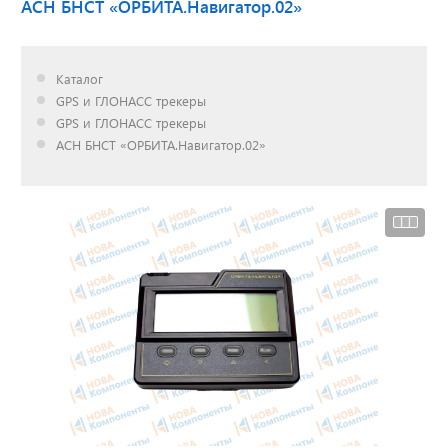
АСН БНСТ «ОРБИТА.Навигатор.02»
Доставка до двери за
Каталог
наш счет!
GPS и ГЛОНАСС трекеры
с нами выгодно
GPS и ГЛОНАСС трекеры
АСН БНСТ «ОРБИТА.Навигатор.02»
Открылся новый
склад
г. Нижний Новгород
Акции. Скидки.
Спецпредложения.
Узнать подробнее...