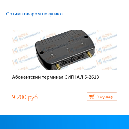
Тахографы
С этим товаром покупают
Элементы питания
GPS/GSM Антенны
Автоклимат
Датчики скорости
Картриджи для принтеров этикеток
Абонентский терминал СИГНАЛ S-2613
Короба для тахографов
9 200 руб.
В корзину
Переходники, оси датчиков скорости
Спидометры