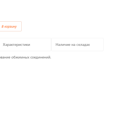
Предохранители/
Преобразователи/ Реле
в
В корзину
Провод,Жгуты
Разъемы, контакты
Характеристики
Наличие на складах
Изоляционные материалы,гофра
ование обжимных соединений.
т
Перчатки / Инструмент / Герметик
алы
Хомуты пластиковые