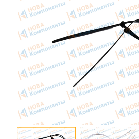
Приборные панели
Тахогра
Распродажа
Элемент
Видеонаблюдение на транспорте
GPS/GS
GPS и ГЛОНАСС трекеры
Автокли
Датчики уровня топлива
Датчики
Блоки СКЗИ (НКМ)
Картрид
этикето