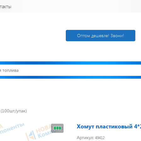
такты
Оптом дешевле! Звони!
(100шт/упак)
Открылся новый
Акции. Скидк
склад
Спецпредлож
г. Нижний
Узнать подроб
Хомут пластиковый 4*
Новгород
Артикул:
49412