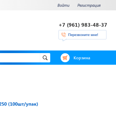
Войти
Регистрация
+7 (961) 983-48-37
Перезвоните мне!
Корзина
и.
Отвечаем на
ения.
актуальные
нее...
вопросы
250 (100шт/упак)