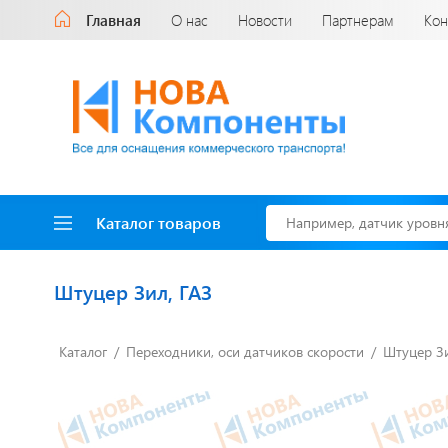
Главная
О нас
Новости
Партнерам
Кон
Каталог товаров
Штуцер Зил, ГАЗ
Каталог
Переходники, оси датчиков скорости
Штуцер Зи
Доставка до двери
за наш счет!
с нами выгодно