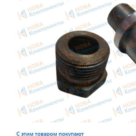
Приборные панели
Тахогра
Распродажа
Элемент
Видеонаблюдение на транспорте
GPS/GS
GPS и ГЛОНАСС трекеры
Автокли
Датчики уровня топлива
Датчики
Блоки СКЗИ (НКМ)
Картрид
этикето
С этим товаром покупают