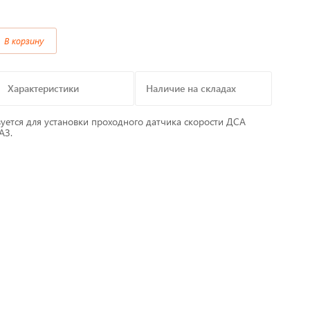
Предохранители/
В корзину
Преобразователи/ Реле
в
Провод,Жгуты
Характеристики
Наличие на складах
Разъемы, контакты
зуется для установки проходного датчика скорости ДСА
АЗ.
Изоляционные материалы,гофра
т
Перчатки / Инструмент / Герметик
алы
Хомуты пластиковые