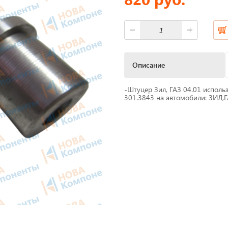
фы
Короба для тахографов
ы питания
Переходники, оси датчико
скорости
Описание
M Антенны
Спидометры
-Штуцер Зил, ГАЗ 04.01 исполь
мат
301.3843 на автомобили: ЗИЛ,Г
Бумага для тахографа
 скорости
Картридеры для смарт-кар
жи для принтеров
к
Пломбировочные матери
Весь каталог