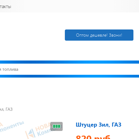
такты
Оптом дешевле! Звони!
л, ГАЗ
Открылся новый
Акции. Скидк
склад
Спецпредлож
г. Нижний
Узнать подроб
Штуцер Зил, ГАЗ
Новгород
820 руб.