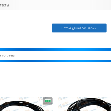
такты
Оптом дешевле! Звони!
Открылся новый
Акции. Скидк
склад
Спецпредлож
г. Нижний
Узнать подроб
Новгород