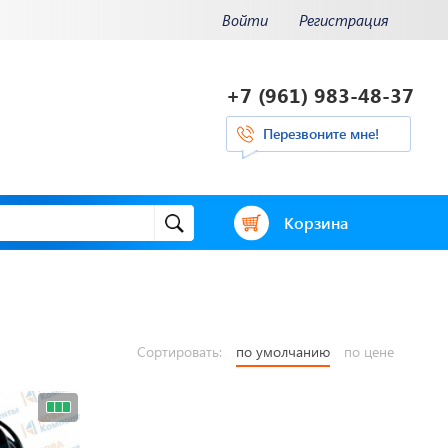
Войти
Регистрация
+7 (961) 983-48-37
Перезвоните мне!
Корзина
Сортировать:
по умолчанию
по цене
и.
Отвечаем на
ения.
актуальные
нее...
вопросы