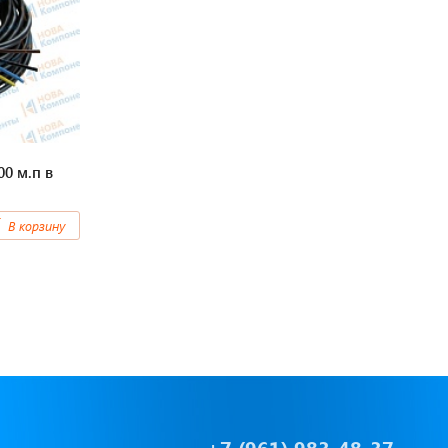
Предохранители/
Преобразователи/ Реле
в
Провод,Жгуты
Разъемы, контакты
0 м.п в
Изоляционные материалы,гофра
В корзину
т
Перчатки / Инструмент / Герметик
алы
Хомуты пластиковые
+7 (961) 983-48-37