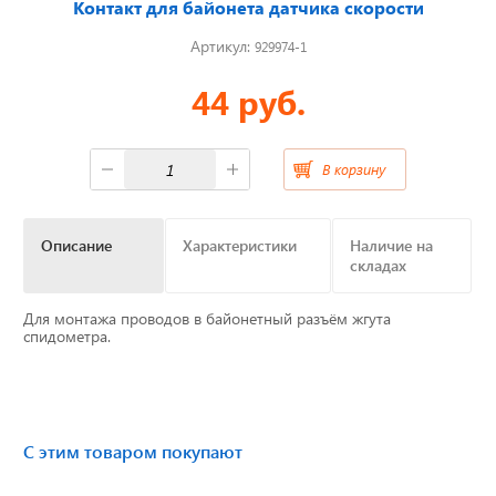
Контакт для байонета датчика скорости
Артикул:
929974-1
Отвечаем на актуальные
вопросы
44 руб.
В корзину
Приборные панели
Распродажа
Описание
Характеристики
Наличие на
складах
Видеонаблюдение на транспорте
Для монтажа проводов в байонетный разъём жгута
спидометра.
GPS и ГЛОНАСС трекеры
Датчики уровня топлива
С этим товаром покупают
Блоки СКЗИ (НКМ)