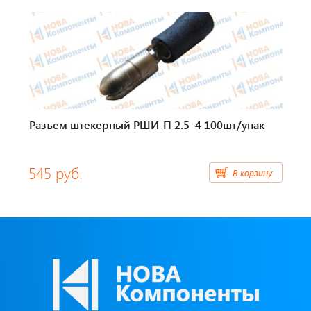
Тахографы
Элементы питания
GPS/GSM Антенны
Автоклимат
Разъем штекерный РШИ-П 2.5–4 100шт/упак
Датчики скорости
545 руб.
В корзину
Картриджи для принтеров этикеток
Короба для тахографов
Переходники, оси датчиков скорости
Спидометры