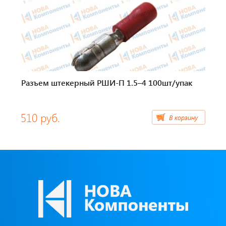
Тахографы
Элементы питания
GPS/GSM Антенны
Разъем штекерный РШИ-П 1.5–4 100шт/упак
Автоклимат
Датчики скорости
510 руб.
В корзину
Картриджи для принтеров этикеток
Короба для тахографов
Переходники, оси датчиков скорости
Спидометры