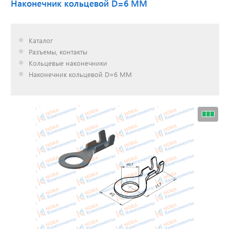
Наконечник кольцевой D=6 ММ
Доставка до двери за
Каталог
наш счет!
Разъемы, контакты
с нами выгодно
Кольцевые наконечники
Наконечник кольцевой D=6 ММ
Открылся новый
склад
г. Нижний Новгород
Акции. Скидки.
Спецпредложения.
Узнать подробнее...