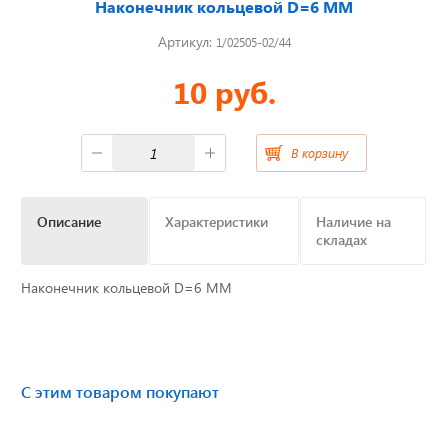
Наконечник кольцевой D=6 ММ
Артикул:
1/02505-02/44
Отвечаем на актуальные
вопросы
10 руб.
В корзину
Приборные панели
Распродажа
Описание
Характеристики
Наличие на
складах
Видеонаблюдение на транспорте
Наконечник кольцевой D=6 ММ
GPS и ГЛОНАСС трекеры
Датчики уровня топлива
С этим товаром покупают
Блоки СКЗИ (НКМ)