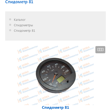
Спидометр 81
Доставка до двери за
Каталог
наш счет!
Спидометры
с нами выгодно
Спидометр 81
Открылся новый
склад
г. Нижний Новгород
Акции. Скидки.
Спецпредложения.
Узнать подробнее...
Спидометр 81