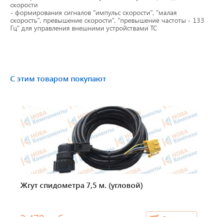
скорости
Тахографы
- формирования сигналов "импульс скорости", "малая
скорость", превышение скорости", "превышение частоты - 133
Гц" для управления внешними устройствами ТС
Элементы питания
GPS/GSM Антенны
С этим товаром покупают
Автоклимат
Датчики скорости
Картриджи для принтеров этикеток
Короба для тахографов
Переходники, оси датчиков скорости
Жгут спидометра 7,5 м. (угловой)
Спидометры