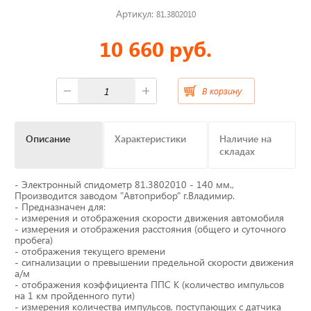
Артикул:
81.3802010
Отвечаем на актуальные
10 660 руб.
вопросы
В корзину
Приборные панели
Описание
Характеристики
Наличие на
складах
Распродажа
- Электронный спидометр 81.3802010 - 140 мм.,
Видеонаблюдение на транспорте
Производится заводом "Автоприбор" г.Владимир.
- Предназначен для:
- измерения и отображения скорости движения автомобиля
GPS и ГЛОНАСС трекеры
- измерения и отображения расстояния (общего и суточного
пробега)
- отображения текущего времени
Датчики уровня топлива
- сигнализации о превышении предельной скорости движения
а/м
- отображения коэффициента ППС К (количество импульсов
Блоки СКЗИ (НКМ)
на 1 км пройденного пути)
- измерения количества импульсов, поступающих с датчика