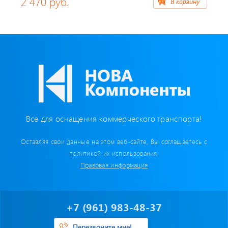
2 470 руб.
В корзину
Бумага для тахографа
Картридеры для смарт-карт
Пломбировочные материалы
Предохранители/ Преобразователи/ Реле
Провод,Жгуты
Все для оснащения коммерческого транспорта!
Разъемы, контакты
Оставляя свои данные на этом веб-сайте, Вы соглашаетесь с
политикой их использования.
Изоляционные материалы,гофра
Правовая информация
Перчатки / Инструмент / Герметик
+7 (961) 983-48-37
Хомуты пластиковые
Перезвоните мне!