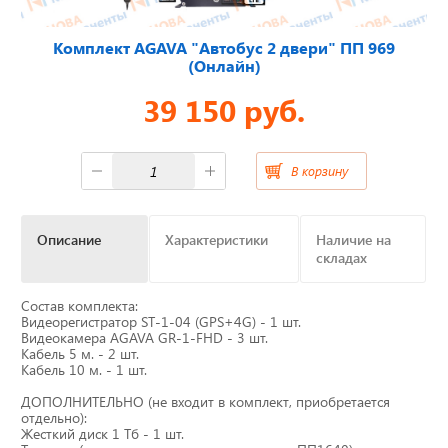
Отвечаем на актуальные
Комплект AGAVA "Автобус 2 двери" ПП 969
вопросы
(Онлайн)
39 150 руб.
Приборные панели
В корзину
Распродажа
Описание
Характеристики
Наличие на
складах
Видеонаблюдение на транспорте
Состав комплекта:
GPS и ГЛОНАСС трекеры
Видеорегистратор ST-1-04 (GPS+4G) - 1 шт.
Видеокамера AGAVA GR-1-FHD - 3 шт.
Кабель 5 м. - 2 шт.
Датчики уровня топлива
Кабель 10 м. - 1 шт.
ДОПОЛНИТЕЛЬНО (не входит в комплект, приобретается
Блоки СКЗИ (НКМ)
отдельно):
Жесткий диск 1 Тб - 1 шт.