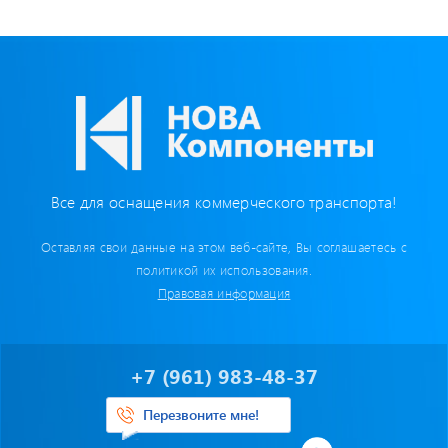
Бумага для тахографа
Картридеры для смарт-карт
Пломбировочные материалы
Предохранители/ Преобразователи/ Реле
Все для оснащения коммерческого транспорта!
Провод,Жгуты
Оставляя свои данные на этом веб-сайте, Вы соглашаетесь с
Разъемы, контакты
политикой их использования.
Правовая информация
Изоляционные материалы,гофра
Перчатки / Инструмент / Герметик
+7 (961) 983-48-37
Хомуты пластиковые
Перезвоните мне!