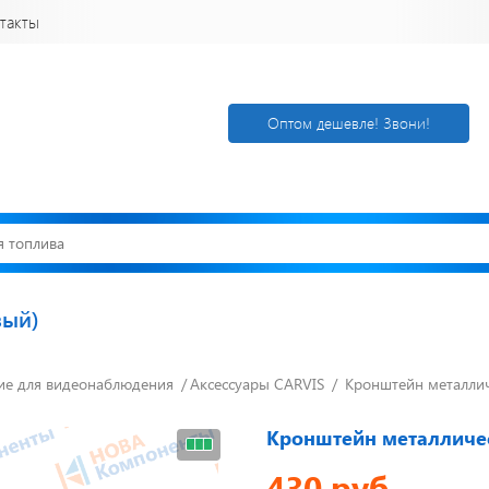
такты
Оптом дешевле! Звони!
вый)
е для видеонаблюдения
Открылся новый
Аксессуары CARVIS
Кронштейн металли
Акции. Скидк
склад
Спецпредлож
г. Нижний
Узнать подроб
Кронштейн металличе
Новгород
430 руб.