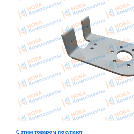
Приборные панели
Тахогра
Распродажа
Элемент
Видеонаблюдение на транспорте
GPS/GS
GPS и ГЛОНАСС трекеры
Автокли
Датчики уровня топлива
Датчики
Блоки СКЗИ (НКМ)
Картрид
этикето
С этим товаром покупают