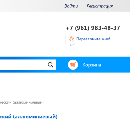
Войти
Регистрация
+7 (961) 983-48-37
Перезвоните мне!
Корзина
ческий (аллюминиевый)
и.
Отвечаем на
ения.
актуальные
нее...
вопросы
ский (аллюминиевый)