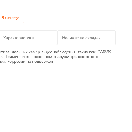
Предохранители/
В корзину
Преобразователи/ Реле
в
Провод,Жгуты
Характеристики
Наличие на складах
Разъемы, контакты
нтивандальных камер видеонаблюдения, таких как: CARVIS
е. Применяется в основном снаружи транспортного
иния, коррозии не подвержен
Изоляционные материалы,гофра
т
Перчатки / Инструмент / Герметик
алы
Хомуты пластиковые