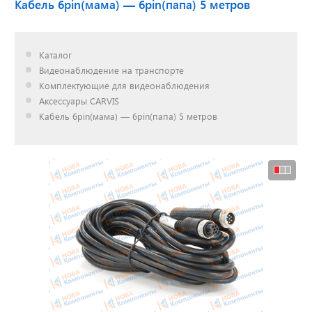
Кабель 6pin(мама) — 6pin(папа) 5 метров
Доставка до двери за
Каталог
наш счет!
Видеонаблюдение на транспорте
с нами выгодно
Комплектующие для видеонаблюдения
Аксессуары CARVIS
Кабель 6pin(мама) — 6pin(папа) 5 метров
Открылся новый
склад
г. Нижний Новгород
Акции. Скидки.
Спецпредложения.
Узнать подробнее...