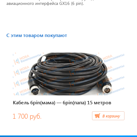
авиационного интерфейса GX16 (6 pin).
Тахографы
Элементы питания
С этим товаром покупают
GPS/GSM Антенны
Автоклимат
Датчики скорости
Картриджи для принтеров этикеток
Короба для тахографов
Кабель 6pin(мама) — 6pin(папа) 15 метров
Переходники, оси датчиков скорости
1 700 руб.
В корзину
Спидометры