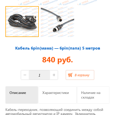
Отвечаем на актуальные
вопросы
Приборные панели
Кабель 6pin(мама) — 6pin(папа) 5 метров
Распродажа
840 руб.
Видеонаблюдение на транспорте
В корзину
GPS и ГЛОНАСС трекеры
Описание
Характеристики
Наличие на
Датчики уровня топлива
складах
Блоки СКЗИ (НКМ)
Кабель-переходник, позволяющий соединить между собой
автомобильный регистратор и IP камеру. Удлиннитель