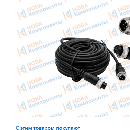
Приборные панели
Тахогра
Распродажа
Элемент
Видеонаблюдение на транспорте
GPS/GS
GPS и ГЛОНАСС трекеры
Автокли
Датчики уровня топлива
Датчики
Блоки СКЗИ (НКМ)
Картрид
этикето
С этим товаром покупают