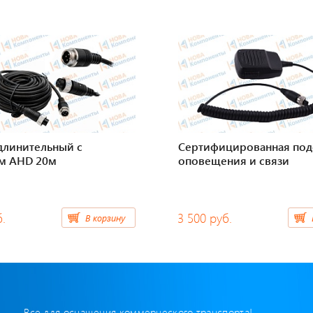
длинительный с
Сертифицированная под
м AHD 20м
оповещения и связи
б.
3 500 руб.
В корзину
Все для оснащения коммерческого транспорта!