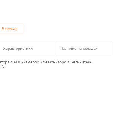
Предохранители/
Преобразователи/ Реле
в
В корзину
Провод,Жгуты
Разъемы, контакты
Характеристики
Наличие на складах
Изоляционные материалы,гофра
ратора с AHD-камерой или монитором. Удлинитель
IN.
т
Перчатки / Инструмент / Герметик
алы
Хомуты пластиковые