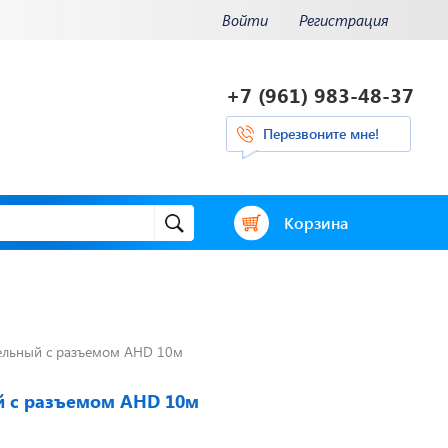
Войти
Регистрация
+7 (961) 983-48-37
Перезвоните мне!
Корзина
ельный с разъемом AHD 10м
и.
Отвечаем на
ения.
актуальные
нее...
вопросы
й с разъемом AHD 10м