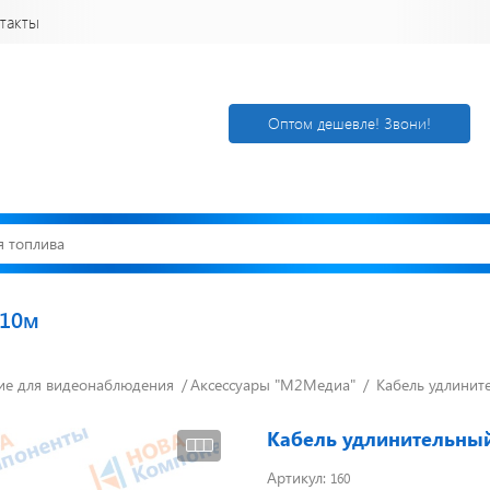
такты
Оптом дешевле! Звони!
 10м
е для видеонаблюдения
Открылся новый
Аксессуары "М2Медиа"
Кабель удлинит
Акции. Скидк
склад
Спецпредлож
г. Нижний
Узнать подроб
Кабель удлинительны
Новгород
Артикул:
160