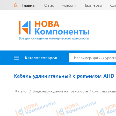
Главная
О нас
Новости
Партнерам
Кон
Каталог товаров
Кабель удлинительный с разъемом AHD
Каталог
Видеонаблюдение на транспорте
Комплектующи
Доставка до двери
за наш счет!
с нами выгодно