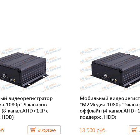
ый видеорегистратор
Мобильный видеорегист
а-1080p" 9 каналов
"М2Медиа-1080p" 5кана
(8-канал.AHD+1 IP с
оффлайн (4-канал.AHD+1 
.HDD)
поддерж. HDD)
уб.
18 500 руб.
В корзину