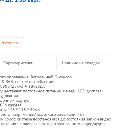
Предохранители/
Преобразователи/ Реле
в
Провод,Жгуты
В корзину
Разъемы, контакты
Изоляционные материалы,гофра
Характеристики
Наличие на складах
т
Перчатки / Инструмент / Герметик
ого управления. Встроенный G-сенсор.
 8-36В, низкое потребление.
0p (25к/с) + 1IP(25к/с).
алы
Хомуты пластиковые
уществляет постоянное питание камер, LCD дисплея
удования.
щённый корпус.
6Гб каждая).
иты 145 * 115 * 40мм
нного напряжения/ короткого замыкания/ от
й сброс: система восстановится до состояния записи видео
 питания не влияет на потерю записанного видео/аудио.