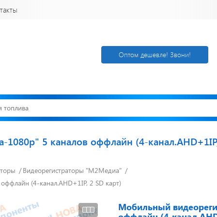
такты
Оптом дешевле! Звони!
1080p" 5 каналов оффлайн (4-канал.AHD+1IP, 
аторы
Видеорегистраторы "М2Медиа"
Открылся новый
Акции. Скидк
склад
Спецпредлож
ффлайн (4-канал.AHD+1IP, 2 SD карт)
г. Нижний
Узнать подроб
Новгород
Мобильный видеореги
оффлайн (4-канал.AHD+