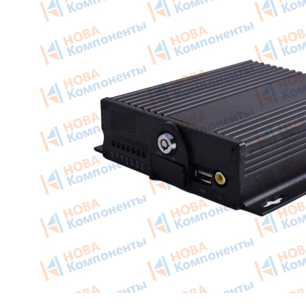
Приборные панели
Тахогра
Распродажа
Элемент
Видеонаблюдение на транспорте
GPS/GS
GPS и ГЛОНАСС трекеры
Автокли
Датчики уровня топлива
Датчики
Блоки СКЗИ (НКМ)
Картрид
этикето