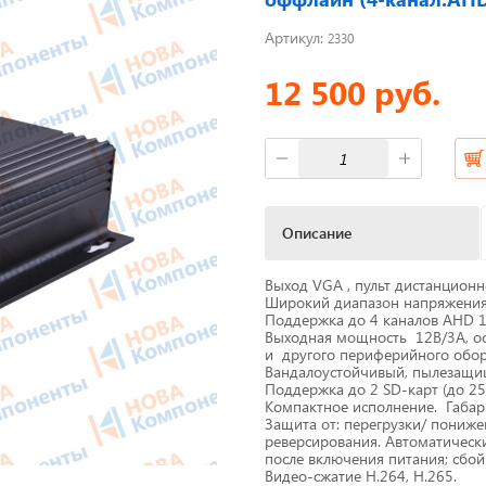
Артикул:
2330
фы
Короба для тахографов
12 500 руб.
ы питания
Переходники, оси датчико
скорости
M Антенны
Спидометры
мат
Бумага для тахографа
Описание
 скорости
Картридеры для смарт-кар
Выход VGA , пульт дистанционн
Широкий диапазон напряжения
жи для принтеров
Поддержка до 4 каналов AHD 108
к
Пломбировочные матери
Выходная мощность 12В/3А, ос
и другого периферийного обор
Вандалоустойчивый, пылезащи
Поддержка до 2 SD-карт (до 25
Компактное исполнение. Габар
Защита от: перегрузки/ пониже
Весь каталог
реверсирования. Автоматически
после включения питания; сбой
Видео-сжатие H.264, H.265.