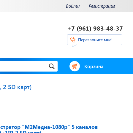
Войти
Регистрация
+7 (961) 983-48-37
Перезвоните мне!
Корзина
2 SD карт)
и.
Отвечаем на
ения.
актуальные
нее...
вопросы
стратор "М2Медиа-1080p" 5 каналов
1IP, 2 SD карт)