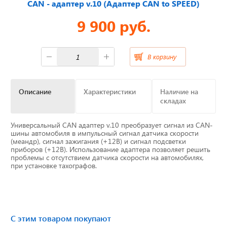
CAN - адаптер v.10 (Адаптер CAN to SPEED)
9 900 руб.
Отвечаем на актуальные
вопросы
В корзину
Приборные панели
Описание
Характеристики
Наличие на
складах
Распродажа
Универсальный CAN адаптер v.10 преобразует сигнал из CAN-
шины автомобиля в импульсный сигнал датчика скорости
Видеонаблюдение на транспорте
(меандр), сигнал зажигания (+12В) и сигнал подсветки
приборов (+12В). Использование адаптера позволяет решить
проблемы с отсутствием датчика скорости на автомобилях,
GPS и ГЛОНАСС трекеры
при установке тахографов.
Датчики уровня топлива
Блоки СКЗИ (НКМ)
С этим товаром покупают