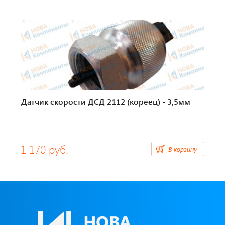
Тахографы
Элементы питания
GPS/GSM Антенны
Автоклимат
Датчик скорости ДСД 2112 (кореец) - 3,5мм
Датчики скорости
Картриджи для принтеров этикеток
1 170 руб.
В корзину
Короба для тахографов
Переходники, оси датчиков скорости
Спидометры