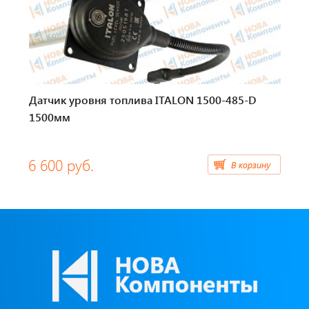
Тахографы
Элементы питания
GPS/GSM Антенны
Датчик уровня топлива ITALON 1500-485-D
Автоклимат
1500мм
Датчики скорости
6 600 руб.
В корзину
Картриджи для принтеров этикеток
Короба для тахографов
Переходники, оси датчиков скорости
Спидометры