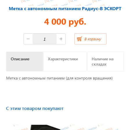
Метка с автономным питанием Радиус-В ЭСКОРТ
Отвечаем на актуальные
вопросы
4 000 руб.
В корзину
Приборные панели
Описание
Характеристики
Наличие на
Распродажа
складах
Видеонаблюдение на транспорте
Метка с автономным питанием (для контроля вращения)
GPS и ГЛОНАСС трекеры
Датчики уровня топлива
С этим товаром покупают
Блоки СКЗИ (НКМ)