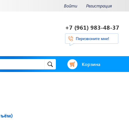
Войти
Регистрация
+7 (961) 983-48-37
Перезвоните мне!
Корзина
и.
Отвечаем на
ения.
актуальные
нее...
вопросы
зъём)