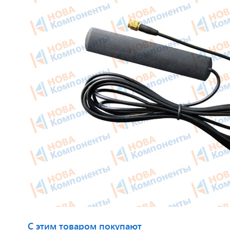
Приборные панели
Тахогра
Распродажа
Элемент
Видеонаблюдение на транспорте
GPS/GS
GPS и ГЛОНАСС трекеры
Автокли
Датчики уровня топлива
Датчики
Блоки СКЗИ (НКМ)
Картрид
этикето
С этим товаром покупают