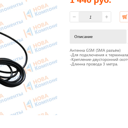
фы
Короба для тахографов
ы питания
Переходники, оси датчико
скорости
Описание
M Антенны
Спидометры
Антенна GSM (SMA разъём)
мат
-Для подключения к терминала
Бумага для тахографа
-Крепление-двусторонний ско
-Длинна провода 3 метра.
 скорости
Картридеры для смарт-кар
жи для принтеров
к
Пломбировочные матери
Весь каталог