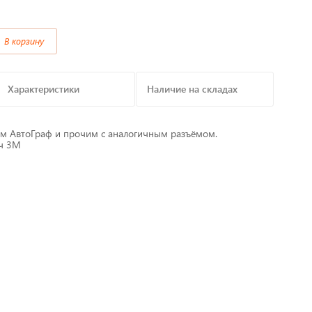
Предохранители/
В корзину
Преобразователи/ Реле
в
Провод,Жгуты
Характеристики
Наличие на складах
Разъемы, контакты
м АвтоГраф и прочим с аналогичным разъёмом.
тч 3М
Изоляционные материалы,гофра
т
Перчатки / Инструмент / Герметик
алы
Хомуты пластиковые