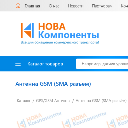
Главная
О нас
Новости
Партнерам
Кон
Каталог товаров
Антенна GSM (SMA разъём)
Каталог
GPS/GSM Антенны
Антенна GSM (SMA разъём)
Доставка до двери
за наш счет!
с нами выгодно