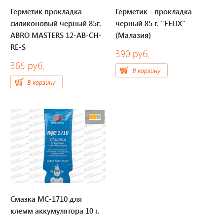
Герметик прокладка
Герметик - прокладка
Отвечаем на актуальные
силиконовый черный 85г.
черный 85 г. "FELIX"
вопросы
ABRO MASTERS 12-AB-CH-
(Малазия)
RE-S
390 руб.
365 руб.
В корзину
В корзину
Приборные панели
Распродажа
Видеонаблюдение на транспорте
GPS и ГЛОНАСС трекеры
Датчики уровня топлива
Смазка МС-1710 для
Блоки СКЗИ (НКМ)
клемм аккумулятора 10 г.