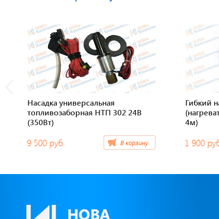
Насадка универсальная
Гибкий н
топливозаборная НТП 302 24В
(нагрева
(350Вт)
4м)
9 500 руб.
1 900 ру
В корзину