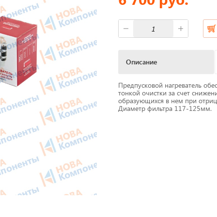
фы
Короба для тахографов
ы питания
Переходники, оси датчико
скорости
Описание
M Антенны
Спидометры
Предпусковой нагреватель обе
мат
тонкой очистки за счет снижен
Бумага для тахографа
образующихся в нем при отрица
Диаметр фильтра 117-125мм.
 скорости
Картридеры для смарт-кар
жи для принтеров
к
Пломбировочные матери
Весь каталог