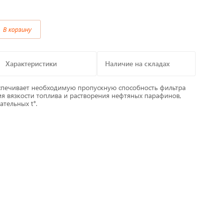
Предохранители/
В корзину
Преобразователи/ Реле
в
Провод,Жгуты
Характеристики
Наличие на складах
Разъемы, контакты
спечивает необходимую пропускную способность фильтра
ия вязкости топлива и растворения нефтяных парафинов,
тельных t°.
Изоляционные материалы,гофра
т
Перчатки / Инструмент / Герметик
алы
Хомуты пластиковые