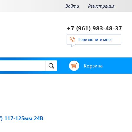
Войти
Регистрация
+7 (961) 983-48-37
Перезвоните мне!
Корзина
и.
Отвечаем на
ения.
актуальные
нее...
вопросы
7) 117-125мм 24В