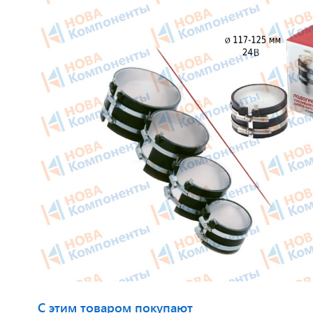
Приборные панели
Тахогра
Распродажа
Элемент
Видеонаблюдение на транспорте
GPS/GS
GPS и ГЛОНАСС трекеры
Автокли
Датчики уровня топлива
Датчики
Блоки СКЗИ (НКМ)
Картрид
этикето
С этим товаром покупают