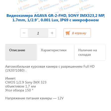
Отвечаем на актуальные
Видеокамера AGAVA GR-2-FHD, SONY IMX323,2 MP,
вопросы
1.7mm, 1/2.9", 0.001 Lux, IP69 c микрофоном
В корзину
Приборные панели
Описание
Характеристики
Наличие на
Распродажа
складах
Видеонаблюдение на транспорте
Автомобильная курсовая камера с разрешением Full HD
(1920?1080) .
GPS и ГЛОНАСС трекеры
Имеет:
CMOS 1/2.9 Sony IMX 323
объективом 1,7 мм
Датчики уровня топлива
Угол обзора 150 °
Напряжение питания камеры — 12V
Блоки СКЗИ (НКМ)