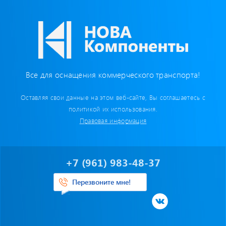
Бумага для тахографа
Картридеры для смарт-карт
Пломбировочные материалы
Все для оснащения коммерческого транспорта!
Предохранители/ Преобразователи/ Реле
Оставляя свои данные на этом веб-сайте, Вы соглашаетесь с
Провод,Жгуты
политикой их использования.
Правовая информация
Разъемы, контакты
Изоляционные материалы,гофра
+7 (961) 983-48-37
Перчатки / Инструмент / Герметик
Перезвоните мне!
Хомуты пластиковые