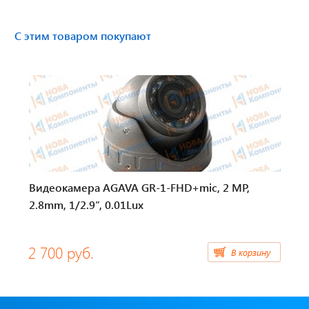
Тахографы
С этим товаром покупают
Элементы питания
GPS/GSM Антенны
Автоклимат
Датчики скорости
Картриджи для принтеров этикеток
Видеокамера AGAVA GR-1-FHD+mic, 2 МР,
2.8mm, 1/2.9”, 0.01Lux
Короба для тахографов
2 700 руб.
Переходники, оси датчиков скорости
В корзину
Спидометры