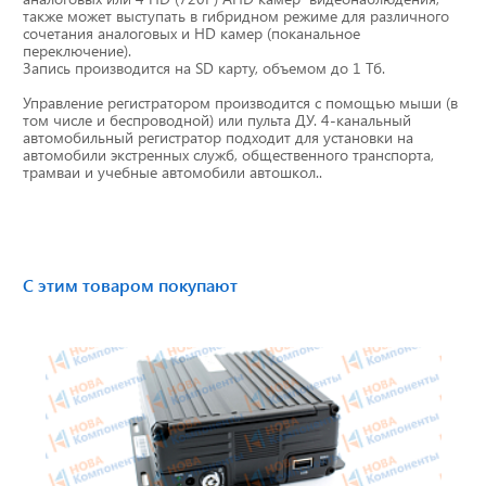
также может выступать в гибридном режиме для различного
Тахографы
сочетания аналоговых и HD камер (поканальное
переключение).
Запись производится на SD карту, объемом до 1 Тб.
Элементы питания
Управление регистратором производится с помощью мыши (в
том числе и беспроводной) или пульта ДУ. 4-канальный
GPS/GSM Антенны
автомобильный регистратор подходит для установки на
автомобили экстренных служб, общественного транспорта,
трамваи и учебные автомобили автошкол..
Автоклимат
Датчики скорости
Картриджи для принтеров этикеток
С этим товаром покупают
Короба для тахографов
Переходники, оси датчиков скорости
Спидометры