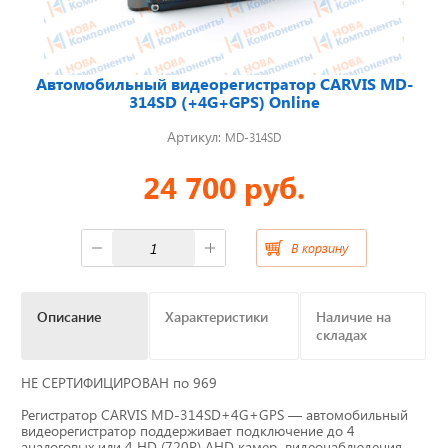
Отвечаем на актуальные
вопросы
Автомобильный видеорегистратор CARVIS MD-
314SD (+4G+GPS) Online
Артикул:
MD-314SD
Приборные панели
24 700 руб.
Распродажа
В корзину
Видеонаблюдение на транспорте
GPS и ГЛОНАСС трекеры
Описание
Характеристики
Наличие на
складах
Датчики уровня топлива
НЕ СЕРТИФИЦИРОВАН по 969
Блоки СКЗИ (НКМ)
Регистратор CARVIS MD-314SD+4G+GPS — автомобильный
видеорегистратор поддерживает подключение до 4
аналоговых или 4 HD (720P) AHD камер видеонаблюдения,