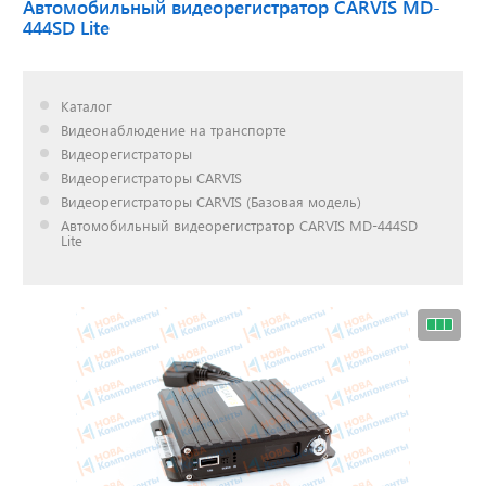
Автомобильный видеорегистратор CARVIS MD-
444SD Lite
Доставка до двери за
наш счет!
Каталог
с нами выгодно
Видеонаблюдение на транспорте
Видеорегистраторы
Видеорегистраторы CARVIS
Видеорегистраторы CARVIS (Базовая модель)
Автомобильный видеорегистратор CARVIS MD-444SD
Открылся новый
Lite
склад
г. Нижний Новгород
Акции. Скидки.
Спецпредложения.
Узнать подробнее...