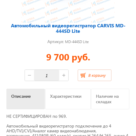
Отвечаем на актуальные
вопросы
Автомобильный видеорегистратор CARVIS MD-
444SD Lite
Артикул:
MD-444SD Lite
Приборные панели
9 700 руб.
Распродажа
В корзину
Видеонаблюдение на транспорте
GPS и ГЛОНАСС трекеры
Описание
Характеристики
Наличие на
складах
Датчики уровня топлива
НЕ СЕРТИФИЦИРОВАН по 969.
Блоки СКЗИ (НКМ)
Автомобильный видеорегистратор подключение до 4
AHD/TVI/CVI/Аналог камер видеонаблюдения,
разрешение 4*1080P (60 кадр/с), сжатие H.264/H.265, аудио 4