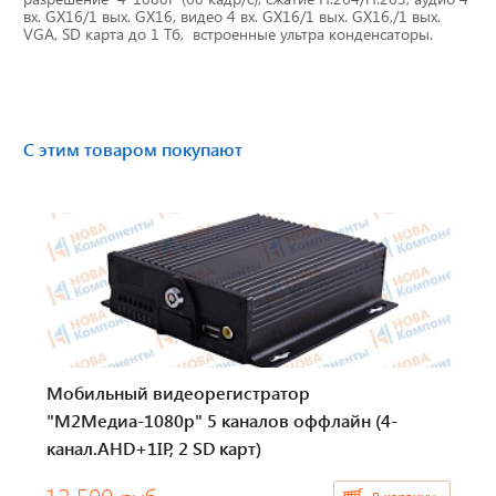
вх. GX16/1 вых. GX16, видео 4 вх. GX16/1 вых. GX16,/1 вых.
Тахографы
VGA, SD карта до 1 Тб, встроенные ультра конденсаторы.
Элементы питания
GPS/GSM Антенны
С этим товаром покупают
Автоклимат
Датчики скорости
Картриджи для принтеров этикеток
Короба для тахографов
Мобильный видеорегистратор
Переходники, оси датчиков скорости
"М2Медиа-1080p" 5 каналов оффлайн (4-
канал.AHD+1IP, 2 SD карт)
Спидометры